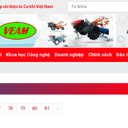
 chí Điện tử Cơ khí Việt Nam
í
Khoa học Công nghệ
Doanh nghiệp
Chính sách
Đào t
7
78
79
80
81
›