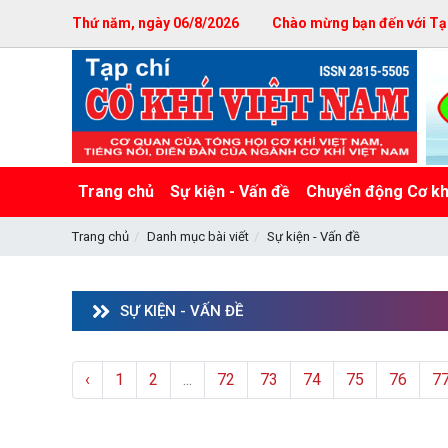
Thứ năm, ngày 06/8/2026
Chào mừng bạn đến với Tạp
Trang chủ
Sự kiện - Vấn đề
Chuyển động Cơ kh
Trang chủ
Danh mục bài viết
Sự kiện - Vấn đề
SỰ KIỆN - VẤN ĐỀ
‹
1
2
...
72
73
74
75
76
7