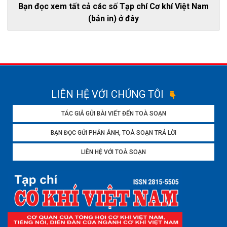
Bạn đọc xem tất cả các số Tạp chí Cơ khí Việt Nam
(bản in) ở đây
LIÊN HỆ VỚI CHÚNG TÔI
TÁC GIẢ GỬI BÀI VIẾT ĐẾN TOÀ SOẠN
BẠN ĐỌC GỬI PHẢN ÁNH, TOÀ SOẠN TRẢ LỜI
LIÊN HỆ VỚI TOÀ SOẠN