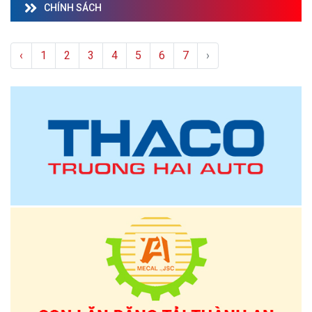
CHÍNH SÁCH
‹
1
2
3
4
5
6
7
›