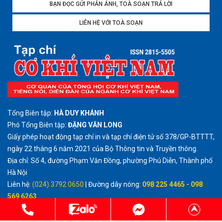
BẠN ĐỌC GỬI PHẢN ÁNH, TOÀ SOẠN TRẢ LỜI
LIÊN HỆ VỚI TOÀ SOẠN
Tổng Biên tập:
HÀ DUY KHÁNH
Phó Tổng Biên tập:
ĐẶNG VĂN LONG
Giấy phép hoạt động tạp chí in và tạp chí điện tử số 378/GP-BTTTT,
ngày 22 tháng 6 năm 2021 của Bộ Thông tin và Truyền thông.
Địa chỉ: Số 4, đường Phạm Văn Đồng, phường Phú Diễn, Thành phố
Hà Nội
Liên hệ:
(024) 3792 0650
| Đường dây nóng:
098 225 4465 - 098
569 6263
Email:
tcckvietnam@gmail.com
http://cokhivietnam.vn