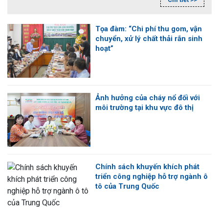
đảm thi hành các cam kết về tiêu chuẩn, quy chuẩn kỹ
thuật trong các hiệp định thương mại tự do (FTA) thế hệ
mới mà Việt Nam đã ký kết.
Tọa đàm: “Chi phí thu gom, vận
chuyển, xử lý chất thải rắn sinh
hoạt”
Ảnh hưởng của cháy nổ đối với
môi trường tại khu vực đô thị
Chính sách khuyến khích phát
triển công nghiệp hỗ trợ ngành ô
tô của Trung Quốc