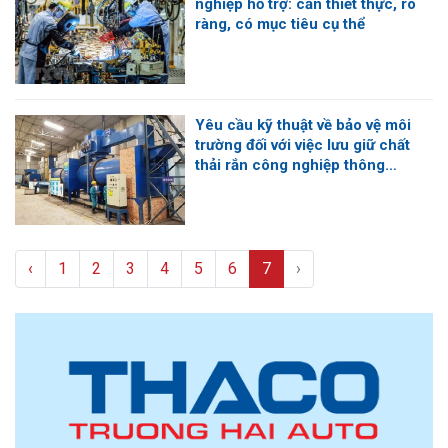
nghiệp hỗ trợ: cần thiết thực, rõ
ràng, có mục tiêu cụ thể
Yêu cầu kỹ thuật về bảo vệ môi
trường đối với việc lưu giữ chất
thải rắn công nghiệp thông
thường
‹
1
2
3
4
5
6
7
›