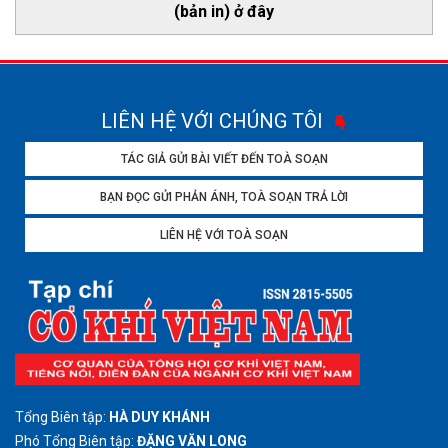
(bản in) ở đây
LIÊN HỆ VỚI CHÚNG TÔI
TÁC GIẢ GỬI BÀI VIẾT ĐẾN TOÀ SOẠN
BẠN ĐỌC GỬI PHẢN ÁNH, TOÀ SOẠN TRẢ LỜI
LIÊN HỆ VỚI TOÀ SOẠN
Tổng Biên tập:
HÀ DUY KHÁNH
Phó Tổng Biên tập:
ĐẶNG VĂN LONG