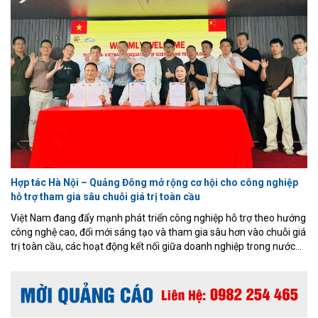
Hợp tác Hà Nội – Quảng Đông mở rộng cơ hội cho công nghiệp
hỗ trợ tham gia sâu chuỗi giá trị toàn cầu
Việt Nam đang đẩy mạnh phát triển công nghiệp hỗ trợ theo hướng
công nghệ cao, đổi mới sáng tạo và tham gia sâu hơn vào chuỗi giá
trị toàn cầu, các hoạt động kết nối giữa doanh nghiệp trong nước
với những trung tâm sản xuất hàng đầu khu vực đang mở ra nhiều
cơ hội mới. Chương trình xúc tiến hợp tác giữa Hiệp hội Doanh
nghiệp công nghiệp hỗ trợ TP. Hà Nội (HANSIBA), Tập đoàn N&G
Việt Nam và đoàn doanh nghiệp thuộc Hội Khoa học và Công nghệ
Trung Việt tỉnh Quảng Đông (Trung Quốc) mới đây được đánh giá là