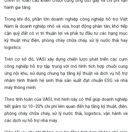
chính trị toàn cầu khiến chuỗi cung ứng đứt gãy và chi phí vận
hành gia tăng.
Trong khi đó, phần lớn doanh nghiệp công nghiệp hỗ trợ Việt
Nam là doanh nghiệp nhỏ và vừa, hoạt động phân tán, khó tiếp
cận quỹ đất có vị trí thuận lợi và phải tự đầu tư các hạng mục
kỹ thuật như điện, phòng cháy chữa cháy, xử lý nước thải hay
logistics.
Trên cơ sở đó, VASI xây dựng chiến lược phát triển các cụm
công nghiệp hỗ trợ tập trung với mô hình tích hợp chuỗi cung
ứng nội khu, sử dụng chung hạ tầng kỹ thuật và dịch vụ hỗ trợ
nhằm hình thành hệ sinh thái sản xuất đạt chuẩn ESG và nhà
máy thông minh.
Theo tính toán của VASI, mô hình này có thể giúp doanh nghiệp
tiết giảm từ 10–20% chi phí liên quan đến hạ tầng kỹ thuật, điện,
phòng cháy chữa cháy, xử lý nước thải, logistics, vận hành và
các dịch vụ hỗ trợ nhà máy.