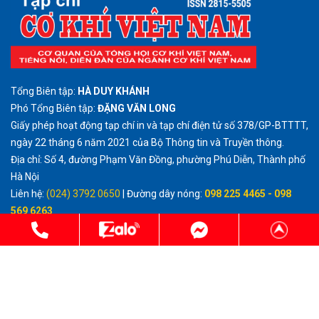
Tổng Biên tập:
HÀ DUY KHÁNH
Phó Tổng Biên tập:
ĐẶNG VĂN LONG
Giấy phép hoạt động tạp chí in và tạp chí điện tử số 378/GP-BTTTT,
ngày 22 tháng 6 năm 2021 của Bộ Thông tin và Truyền thông.
Địa chỉ: Số 4, đường Phạm Văn Đồng, phường Phú Diễn, Thành phố
Hà Nội
Liên hệ:
(024) 3792 0650
| Đường dây nóng:
098 225 4465 - 098
569 6263
Email:
tcckvietnam@gmail.com
http://cokhivietnam.vn
Cấm sao chép dưới mọi hình thức trên Tạp chí Điện tử Cơ khí Việt
Nam, nếu không có sự chấp thuận bằng văn bản