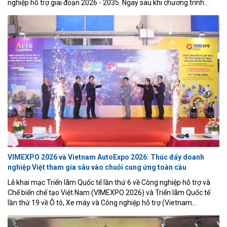
nghiệp hỗ trợ giai đoạn 2026 - 2035. Ngay sau khi chương trình
được ban hành, Bộ Công Thương đã khẩn trương triển khai các
bước chuẩn bị cần thiết để đưa chương trình vào thực tiễn, bảo
đảm các mục tiêu đề ra sớm được hiện thực hóa.
VIMEXPO 2026 và Vietnam AutoExpo 2026: Thúc đẩy doanh
nghiệp Việt tham gia sâu vào chuỗi cung ứng toàn cầu
Lễ khai mạc Triển lãm Quốc tế lần thứ 6 về Công nghiệp hỗ trợ và
Chế biến chế tạo Việt Nam (VIMEXPO 2026) và Triển lãm Quốc tế
lần thứ 19 về Ô tô, Xe máy và Công nghiệp hỗ trợ (Vietnam
AutoExpo 2026), diễn ra sáng 11/6 tại Trung tâm Triển lãm Quốc tế
ICE Hà Nội.