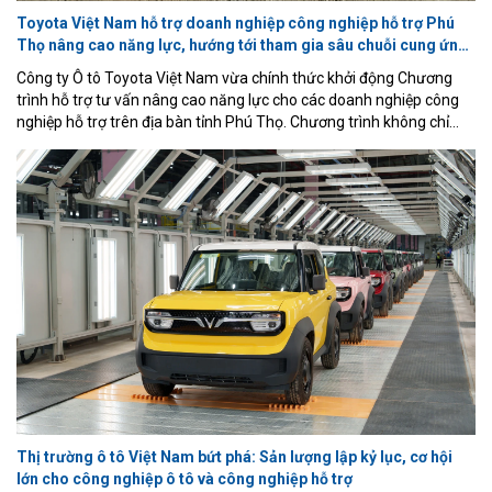
Toyota Việt Nam hỗ trợ doanh nghiệp công nghiệp hỗ trợ Phú
Thọ nâng cao năng lực, hướng tới tham gia sâu chuỗi cung ứng
ô tô
Công ty Ô tô Toyota Việt Nam vừa chính thức khởi động Chương
trình hỗ trợ tư vấn nâng cao năng lực cho các doanh nghiệp công
nghiệp hỗ trợ trên địa bàn tỉnh Phú Thọ. Chương trình không chỉ
giúp doanh nghiệp cải tiến hoạt động sản xuất theo phương thức
quản trị tiên tiến của Toyota mà còn góp phần nâng cao năng lực
cạnh tranh, thúc đẩy phát triển công nghiệp hỗ trợ và kinh tế địa
phương.
Thị trường ô tô Việt Nam bứt phá: Sản lượng lập kỷ lục, cơ hội
lớn cho công nghiệp ô tô và công nghiệp hỗ trợ