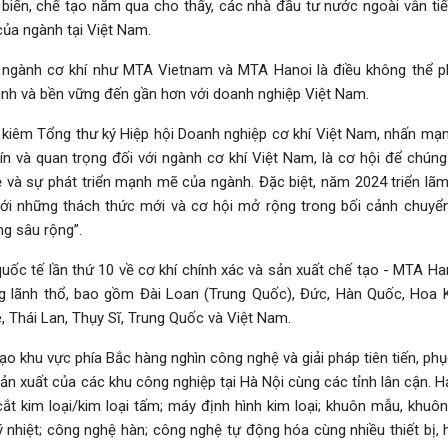
 biến, chế tạo năm qua cho thấy, các nhà đầu tư nước ngoài vẫn tiếp
của ngành tại Việt Nam.
về ngành cơ khí như MTA Vietnam và MTA Hanoi là điều không thể p
nh và bền vững đến gần hơn với doanh nghiệp Việt Nam.
 kiêm Tổng thư ký Hiệp hội Doanh nghiệp cơ khí Việt Nam, nhấn mạnh
ín và quan trọng đối với ngành cơ khí Việt Nam, là cơ hội để chúng
 và sự phát triển mạnh mẽ của ngành. Đặc biệt, năm 2024 triển lã
ới những thách thức mới và cơ hội mở rộng trong bối cảnh chuyển
ng sâu rộng”.
quốc tế lần thứ 10 về cơ khí chính xác và sản xuất chế tạo - MTA H
ng lãnh thổ, bao gồm Đài Loan (Trung Quốc), Đức, Hàn Quốc, Hoa 
e, Thái Lan, Thụy Sĩ, Trung Quốc và Việt Nam.
o khu vực phía Bắc hàng nghìn công nghệ và giải pháp tiên tiến, ph
ản xuất của các khu công nghiệp tại Hà Nội cùng các tỉnh lân cận. 
t kim loại/kim loại tấm; máy định hình kim loại; khuôn mẫu, khuôn
 nhiệt; công nghệ hàn; công nghệ tự động hóa cùng nhiều thiết bị, 