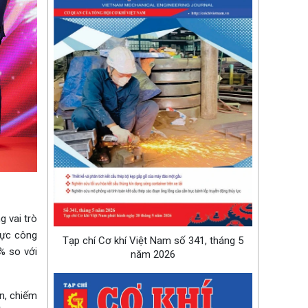
g vai trò
vực công
Tạp chí Cơ khí Việt Nam số 341, tháng 5
% so với
năm 2026
n, chiếm