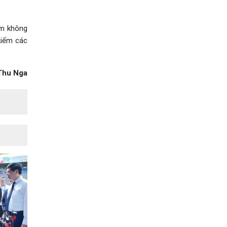
ãm không
kiếm các
Thu Nga