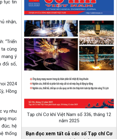
 tục tin
hủ nhận,
: “Triển
 ta cùng
m mang ý
 đổi số,
anoi 2024
Kỳ, Hồng
ục vụ nhu
Tạp chí Cơ khí Việt Nam số 336, tháng 12
Hạng mục
năm 2025
 đúc; hệ
hệ thống
Bạn đọc xem tất cả các số Tạp chí Cơ