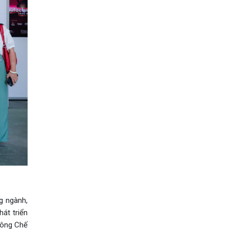
g ngành,
át triển
công Chế