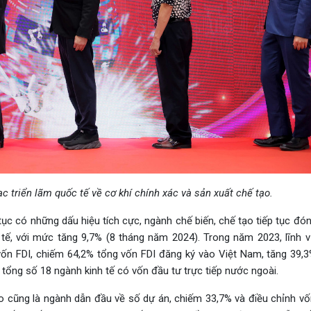
c triển lãm quốc tế về cơ khí chính xác và sản xuất chế tạo.
 tục có những dấu hiệu tích cực, ngành chế biến, chế tạo tiếp tục đón
h tế, với mức tăng 9,7% (8 tháng năm 2024). Trong năm 2023, lĩnh 
 vốn FDI, chiếm 64,2% tổng vốn FDI đăng ký vào Việt Nam, tăng 39,3
 tổng số 18 ngành kinh tế có vốn đầu tư trực tiếp nước ngoài.
ạo cũng là ngành dẫn đầu về số dự án, chiếm 33,7% và điều chỉnh vố