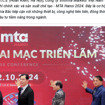
 I.C.E (Hoàn Kiếm, Hà Nội), Công ty Informa Markets Việt Nam
hí chính xác và sản xuất chế tạo - MTA Hanoi 2024. Đây là cơ h
hía Bắc tiếp cận với những thiết bị, công nghệ tiên tiến, đồng thờ
ầu tư tiềm năng trong ngành.