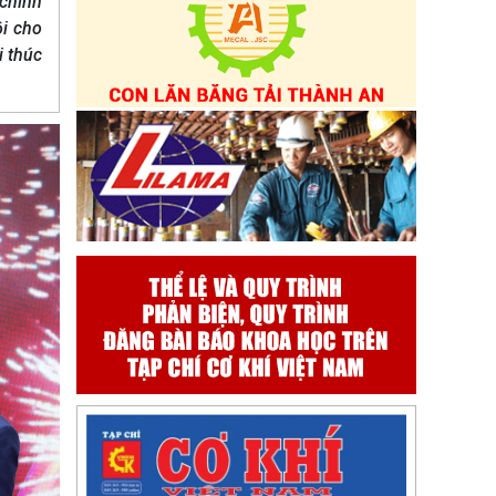
 chính
ội cho
i thúc