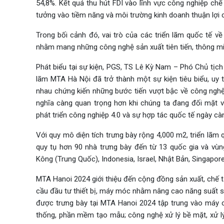
54,8%. Kết quả thu hút FDI vào lĩnh vực công nghiệp chế
tưởng vào tiềm năng và môi trường kinh doanh thuận lợi 
Trong bối cảnh đó, vai trò của các triển lãm quốc tế 
nhằm mang những công nghệ sản xuất tiên tiến, thông mi
Phát biểu tại sự kiện, PGS, TS Lê Kỳ Nam – Phó Chủ tịch
lãm MTA Hà Nội đã trở thành một sự kiện tiêu biểu, uy t
nhau chứng kiến những bước tiến vượt bậc về công nghệ
nghĩa càng quan trọng hơn khi chúng ta đang đối mặt v
phát triển công nghiệp 4.0 và sự hợp tác quốc tế ngày cà
Với quy mô diện tích trưng bày rộng 4,000 m2, triển lãm 
quy tụ hơn 90 nhà trưng bày đến từ 13 quốc gia và vù
Kông (Trung Quốc), Indonesia, Israel, Nhật Bản, Singapor
MTA Hanoi 2024 giới thiệu đến cộng đồng sản xuất, chế tạ
cầu đầu tư thiết bị, máy móc nhằm nâng cao năng suất s
được trưng bày tại MTA Hanoi 2024 tập trung vào máy cắ
thống, phần mềm tạo mẫu; công nghệ xử lý bề mặt, xử lý