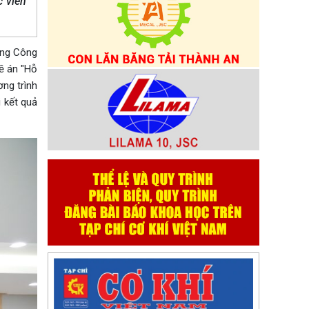
c viên
ùng Công
ề án "Hỗ
ng trình
 kết quả