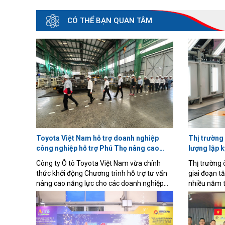
CÓ THỂ BẠN QUAN TÂM
Toyota Việt Nam hỗ trợ doanh nghiệp
Thị trường 
công nghiệp hỗ trợ Phú Thọ nâng cao
lượng lập k
năng lực, hướng tới tham gia sâu chuỗi
nghiệp ô tô
Công ty Ô tô Toyota Việt Nam vừa chính
Thị trường 
cung ứng ô tô
thức khởi động Chương trình hỗ trợ tư vấn
giai đoạn 
nâng cao năng lực cho các doanh nghiệp
nhiều năm tr
công nghiệp hỗ trợ trên địa bàn tỉnh Phú
về doanh số
Thọ. Chương trình không chỉ giúp doanh
lắp ráp tro
nghiệp cải tiến hoạt động sản xuất theo
chưa từng 
phương thức quản trị tiên tiến của Toyota
của năng lự