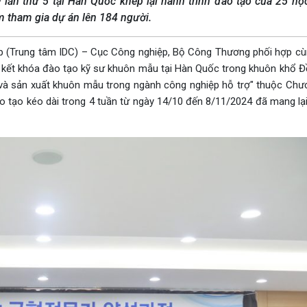
lần thứ 5 tại Hàn Quốc khép lại hành trình đào tạo của 25 họ
m tham gia dự án lên 184 người.
ệp (Trung tâm IDC) – Cục Công nghiệp, Bộ Công Thương phối hợp c
kết khóa đào tạo kỹ sư khuôn mẫu tại Hàn Quốc trong khuôn khổ Đ
o và sản xuất khuôn mẫu trong ngành công nghiệp hỗ trợ" thuộc Chươ
o tạo kéo dài trong 4 tuần từ ngày 14/10 đến 8/11/2024 đã mang lại