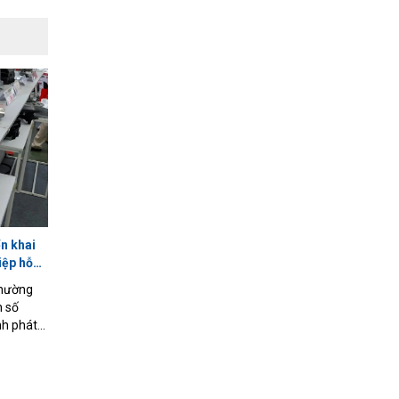
n khai
iệp hỗ
Thường
h số
nh phát
2026 -
ược ban
ương
ết để