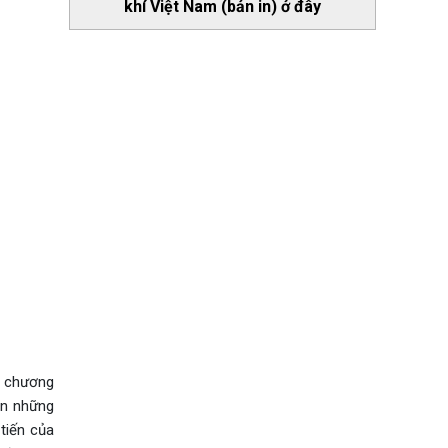
khí Việt Nam (bản in) ở đây
ận chương
ên những
 tiến của