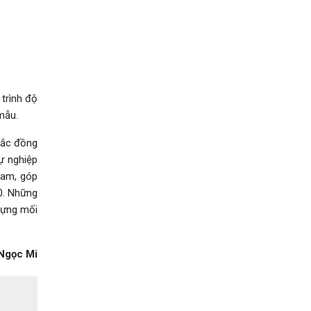
trình độ
mẫu.
Bắc đồng
ự nghiệp
Nam, góp
0. Những
dựng mối
Ngọc Mi