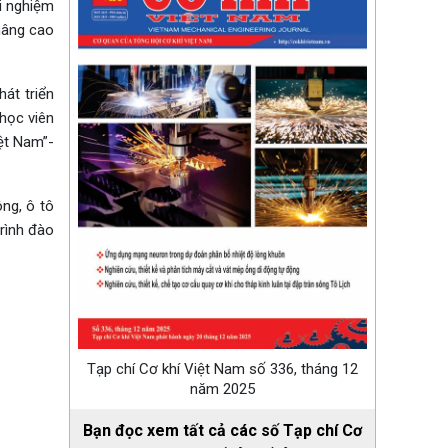
ải nghiệm
nâng cao
át triển
 học viên
ệt Nam”-
ng, ô tô
rình đào
Tạp chí Cơ khí Việt Nam số 336, tháng 12
năm 2025
Bạn đọc xem tất cả các số Tạp chí Cơ