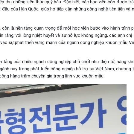
iếp thu những kiến thức quý báu. Đặc biệt, các học viên còn được tr
 đầu của Hàn Quốc, giúp họ tiếp cận những công nghệ tiên tiến và 
 còn là nền tảng quan trọng để mỗi học viên bước vào hành trình ph
tin rằng, với lòng nhiệt huyết và sự nỗ lực không ngừng, các anh chị
 vào sự phát triển vững mạnh của ngành công nghiệp khuôn mẫu Vi
 tảng của nhiều ngành công nghiệp chủ chốt như điện tử, hàng khô
gành này trong phát triển công nghiệp hỗ trợ tại Việt Nam, chương t
 công hàng trăm chuyên gia trong lĩnh vực khuôn mẫu.