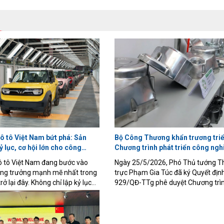
ô tô Việt Nam bứt phá: Sản
Bộ Công Thương khẩn trương triể
ỷ lục, cơ hội lớn cho công
Chương trình phát triển công ngh
 và công nghiệp hỗ trợ
trợ giai đoạn mới
ô tô Việt Nam đang bước vào
Ngày 25/5/2026, Phó Thủ tướng 
tăng trưởng mạnh mẽ nhất trong
trực Phạm Gia Túc đã ký Quyết địn
ở lại đây. Không chỉ lập kỷ lục
929/QĐ-TTg phê duyệt Chương trì
 tiêu thụ, sản lượng xe sản xuất,
triển công nghiệp hỗ trợ giai đoạn 
ng nước (CKD) cũng đạt mức cao
2035. Ngay sau khi chương trình đ
có, phản ánh sự mở rộng nhanh
hành, Bộ Công Thương đã khẩn tr
c sản xuất trong nước.
triển khai các bước chuẩn bị cần thi