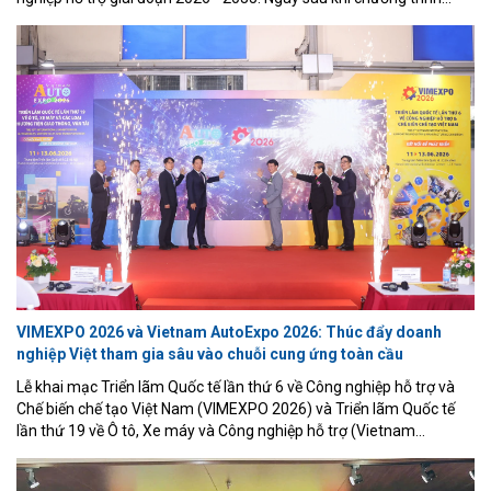
được ban hành, Bộ Công Thương đã khẩn trương triển khai các
bước chuẩn bị cần thiết để đưa chương trình vào thực tiễn, bảo
đảm các mục tiêu đề ra sớm được hiện thực hóa.
VIMEXPO 2026 và Vietnam AutoExpo 2026: Thúc đẩy doanh
nghiệp Việt tham gia sâu vào chuỗi cung ứng toàn cầu
Lễ khai mạc Triển lãm Quốc tế lần thứ 6 về Công nghiệp hỗ trợ và
Chế biến chế tạo Việt Nam (VIMEXPO 2026) và Triển lãm Quốc tế
lần thứ 19 về Ô tô, Xe máy và Công nghiệp hỗ trợ (Vietnam
AutoExpo 2026), diễn ra sáng 11/6 tại Trung tâm Triển lãm Quốc tế
ICE Hà Nội.