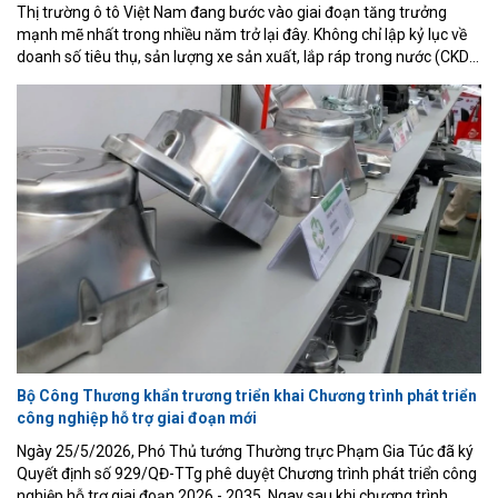
Thị trường ô tô Việt Nam đang bước vào giai đoạn tăng trưởng
mạnh mẽ nhất trong nhiều năm trở lại đây. Không chỉ lập kỷ lục về
doanh số tiêu thụ, sản lượng xe sản xuất, lắp ráp trong nước (CKD)
cũng đạt mức cao chưa từng có, phản ánh sự mở rộng nhanh của
năng lực sản xuất trong nước.
Bộ Công Thương khẩn trương triển khai Chương trình phát triển
công nghiệp hỗ trợ giai đoạn mới
Ngày 25/5/2026, Phó Thủ tướng Thường trực Phạm Gia Túc đã ký
Quyết định số 929/QĐ-TTg phê duyệt Chương trình phát triển công
nghiệp hỗ trợ giai đoạn 2026 - 2035. Ngay sau khi chương trình