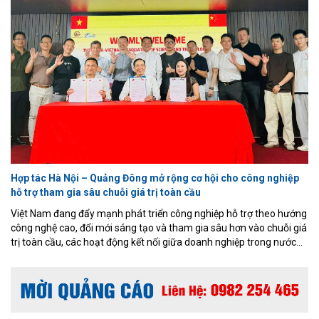
Hợp tác Hà Nội – Quảng Đông mở rộng cơ hội cho công nghiệp
hỗ trợ tham gia sâu chuỗi giá trị toàn cầu
Việt Nam đang đẩy mạnh phát triển công nghiệp hỗ trợ theo hướng
công nghệ cao, đổi mới sáng tạo và tham gia sâu hơn vào chuỗi giá
trị toàn cầu, các hoạt động kết nối giữa doanh nghiệp trong nước
với những trung tâm sản xuất hàng đầu khu vực đang mở ra nhiều
cơ hội mới. Chương trình xúc tiến hợp tác giữa Hiệp hội Doanh
nghiệp công nghiệp hỗ trợ TP. Hà Nội (HANSIBA), Tập đoàn N&G
Việt Nam và đoàn doanh nghiệp thuộc Hội Khoa học và Công nghệ
Trung Việt tỉnh Quảng Đông (Trung Quốc) mới đây được đánh giá là