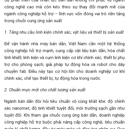
công nghệ cao mà còn kéo theo sự thay đổi mạnh mẽ của
ngành công nghiệp hỗ trợ – lĩnh vực vốn đóng vai trò nền tảng
trong chuỗi cung ứng sản xuất.
1. Tăng nhu cầu linh kiện chính xác, vật liệu và thiết bị sản xuất
Để vận hành nhà máy bán dẫn, Việt Nam cần một hệ thống
công nghiệp hỗ trợ mạnh, cung cấp vật liệu bán dẫn, hóa chất
tinh khiết; linh kiện và cụm linh kiện cơ khí chính xác; thiết bị phụ
trợ cho phòng sạch; giải pháp tự động hóa và robot cho dây
chuyền fab. Điều này tạo cơ hội lớn cho doanh nghiệp cơ khí
chính xác, chế tạo thiết bị, tự động hóa trong nước.
2. Chuẩn mực mới cho chất lượng sản xuất
Ngành bán dẫn đòi hỏi tiêu chuẩn vô cùng khắt khe: độ chính
xác nanomet, độ tinh khiết tuyệt đối, môi trường sạch gần như
tuyệt đối. Khi tham gia chuỗi cung ứng bán dẫn, doanh nghiệp
công nghiệp hỗ trợ buộc phải nâng cấp công nghệ, tiêu chuẩn
quản lý chất lượng, đầu tư máy móc và đào tạo nhân sự. Qua