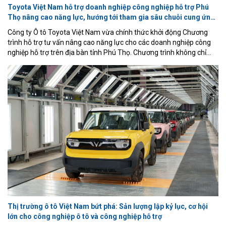
Toyota Việt Nam hỗ trợ doanh nghiệp công nghiệp hỗ trợ Phú
Thọ nâng cao năng lực, hướng tới tham gia sâu chuỗi cung ứng
ô tô
Công ty Ô tô Toyota Việt Nam vừa chính thức khởi động Chương
trình hỗ trợ tư vấn nâng cao năng lực cho các doanh nghiệp công
nghiệp hỗ trợ trên địa bàn tỉnh Phú Thọ. Chương trình không chỉ
giúp doanh nghiệp cải tiến hoạt động sản xuất theo phương thức
quản trị tiên tiến của Toyota mà còn góp phần nâng cao năng lực
cạnh tranh, thúc đẩy phát triển công nghiệp hỗ trợ và kinh tế địa
phương.
Thị trường ô tô Việt Nam bứt phá: Sản lượng lập kỷ lục, cơ hội
lớn cho công nghiệp ô tô và công nghiệp hỗ trợ