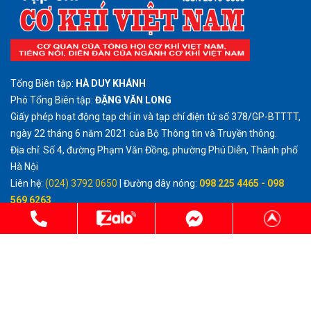
Tổng Biên tập:
HÀ DUY KHÁNH
Phó Tổng Biên tập:
ĐẶNG VĂN LONG
Giấy phép hoạt động tạp chí in và tạp chí điện tử số 378/GP-BTTTT,
ngày 22 tháng 6 năm 2021 của Bộ Thông tin và Truyền thông.
Địa chỉ: Số 4, đường Phạm Văn Đồng, phường Phú Diễn, Thành phố
Hà Nội
Liên hệ:
(024) 3792 0650
| Đường dây nóng:
098 225 4465 - 098
569 6263
Email:
tcckvietnam@gmail.com
http://cokhivietnam.vn
Cấm sao chép dưới mọi hình thức trên Tạp chí Điện tử Cơ khí Việt
Nam, nếu không có sự chấp thuận bằng văn bản