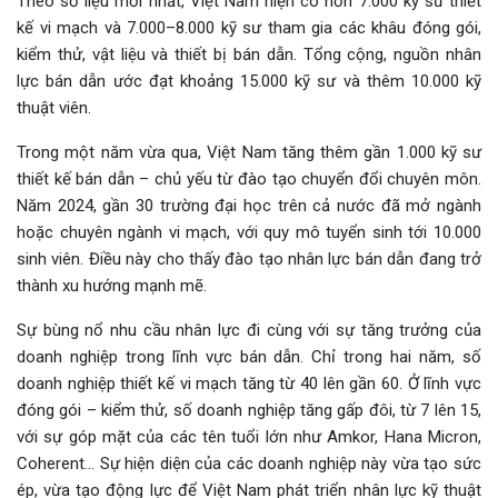
Theo số liệu mới nhất, Việt Nam hiện có hơn 7.000 kỹ sư thiết
kế vi mạch và 7.000–8.000 kỹ sư tham gia các khâu đóng gói,
kiểm thử, vật liệu và thiết bị bán dẫn. Tổng cộng, nguồn nhân
lực bán dẫn ước đạt khoảng 15.000 kỹ sư và thêm 10.000 kỹ
thuật viên.
Trong một năm vừa qua, Việt Nam tăng thêm gần 1.000 kỹ sư
thiết kế bán dẫn – chủ yếu từ đào tạo chuyển đổi chuyên môn.
Năm 2024, gần 30 trường đại học trên cả nước đã mở ngành
hoặc chuyên ngành vi mạch, với quy mô tuyển sinh tới 10.000
sinh viên. Điều này cho thấy đào tạo nhân lực bán dẫn đang trở
thành xu hướng mạnh mẽ.
Sự bùng nổ nhu cầu nhân lực đi cùng với sự tăng trưởng của
doanh nghiệp trong lĩnh vực bán dẫn. Chỉ trong hai năm, số
doanh nghiệp thiết kế vi mạch tăng từ 40 lên gần 60. Ở lĩnh vực
đóng gói – kiểm thử, số doanh nghiệp tăng gấp đôi, từ 7 lên 15,
với sự góp mặt của các tên tuổi lớn như Amkor, Hana Micron,
Coherent… Sự hiện diện của các doanh nghiệp này vừa tạo sức
ép, vừa tạo động lực để Việt Nam phát triển nhân lực kỹ thuật