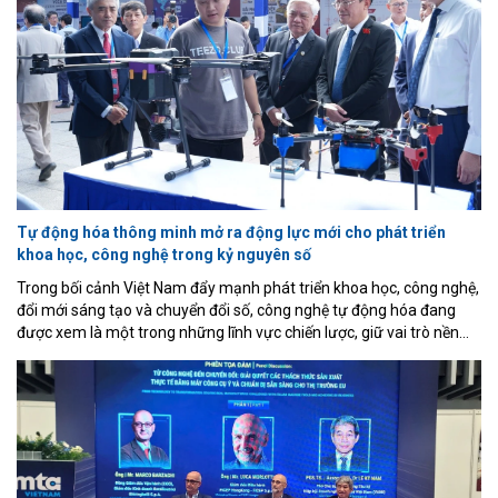
alumin đến luyện nhôm kim loại.
Tự động hóa thông minh mở ra động lực mới cho phát triển
khoa học, công nghệ trong kỷ nguyên số
Trong bối cảnh Việt Nam đẩy mạnh phát triển khoa học, công nghệ,
đổi mới sáng tạo và chuyển đổi số, công nghệ tự động hóa đang
được xem là một trong những lĩnh vực chiến lược, giữ vai trò nền
tảng đối với quá trình hiện đại hóa nền kinh tế và nâng cao năng lực
cạnh tranh quốc gia. Đây là nhận định được các chuyên gia, nhà
quản lý và nhà khoa học nhấn mạnh tại Hội nghị Khoa học và Triển
lãm quốc tế về Điều khiển và Tự động hóa lần thứ 8 (VCCA 2026),
khai mạc sáng 16/7 tại Trường Đại học Quy Nhơn, tỉnh Gia Lai.