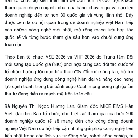
Ban tổ chức dự kiến triển lãm sẽ đón hơn 14.000 lượt khách
tham quan chuyên ngành, nhà mua hàng, chuyên gia và đại diện
doanh nghiệp đến từ hơn 30 quốc gia và vùng lãnh thổ. Đây
được xem là cơ hội quan trọng để doanh nghiệp Việt Nam tiếp
cận những công nghệ mới nhất, mở rộng mạng lưới hợp tác
quốc tế và từng bước tham gia sâu hơn vào chuỗi cung ứng
toàn cầu.
Theo Ban tổ chức, VSE 2026 và VHF 2026 do Trung tâm Đổi
mới sáng tạo Quốc gia (NIC) phối hợp cùng các đối tác quốc tế
tổ chức, hướng tới mục tiêu thúc đẩy đổi mới sáng tạo, hỗ trợ
doanh nghiệp ứng dụng công nghệ hiện đại và nâng cao năng
lực cạnh tranh trong bối cảnh cuộc Cách mạng công nghiệp lần
thứ tư đang diễn ra mạnh mẽ trên toàn cầu.
Bà Nguyễn Thị Ngọc Hương Lan, Giám đốc MICE EIMS Hàn
Việt, đại diện Ban tổ chức, cho biết sự tham gia của hơn 200
doanh nghiệp quốc tế sẽ mang đến cho cộng đồng doanh
nghiệp Việt Nam cơ hội tiếp cận những giải pháp công nghệ tiên
tiến nhất trong các lĩnh vực tự động hóa, robot công nghiệp, trí