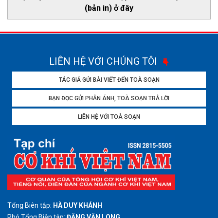
(bản in) ở đây
LIÊN HỆ VỚI CHÚNG TÔI
TÁC GIẢ GỬI BÀI VIẾT ĐẾN TOÀ SOẠN
BẠN ĐỌC GỬI PHẢN ÁNH, TOÀ SOẠN TRẢ LỜI
LIÊN HỆ VỚI TOÀ SOẠN
Tổng Biên tập:
HÀ DUY KHÁNH
Phó Tổng Biên tập:
ĐẶNG VĂN LONG