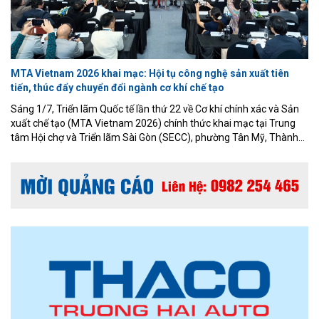
MTA Vietnam 2026 khai mạc: Hội tụ công nghệ sản xuất tiên
tiến, thúc đẩy chuyển đổi ngành cơ khí chế tạo
Sáng 1/7, Triển lãm Quốc tế lần thứ 22 về Cơ khí chính xác và Sản
xuất chế tạo (MTA Vietnam 2026) chính thức khai mạc tại Trung
tâm Hội chợ và Triển lãm Sài Gòn (SECC), phường Tân Mỹ, Thành
phố Hồ Chí Minh. Sự kiện do Công ty Informa Markets Việt Nam tổ
chức, trở thành điểm hẹn quan trọng của cộng đồng doanh nghiệp
cơ khí, chế tạo và công nghiệp hỗ trợ trong bối cảnh sản xuất thông
minh đang phát triển mạnh mẽ.