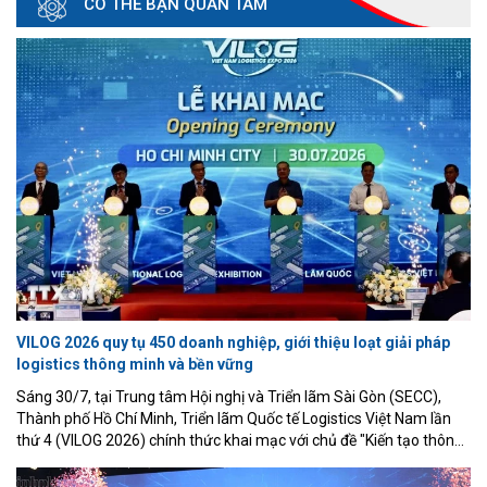
CÓ THỂ BẠN QUAN TÂM
VILOG 2026 quy tụ 450 doanh nghiệp, giới thiệu loạt giải pháp
logistics thông minh và bền vững
Sáng 30/7, tại Trung tâm Hội nghị và Triển lãm Sài Gòn (SECC),
Thành phố Hồ Chí Minh, Triển lãm Quốc tế Logistics Việt Nam lần
thứ 4 (VILOG 2026) chính thức khai mạc với chủ đề "Kiến tạo thông
minh và bền vững". Sự kiện quy tụ 450 doanh nghiệp đến từ 22
quốc gia và vùng lãnh thổ cùng hơn 550 gian hàng, tiếp tục khẳng