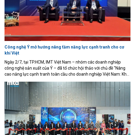
Công nghệ Ý mở hướng nâng tầm năng lực cạnh tranh cho cơ
khí Việt
Ngày 2/7, tại TP.HCM, IMT Việt Nam – nhóm các doanh nghiệp
công nghệ sản xuất của Ý – đã tổ chức hội thảo với chủ đề "Nâng
cao năng lực cạnh tranh toàn cầu cho doanh nghiệp Việt Nam: Khai
phá lợi thế về độ chính xác thông qua công nghệ sản xuất của Ý".
Sự kiện nằm trong khuôn khổ Triển lãm Quốc tế lần thứ 22 về Cơ
khí chính xác, Máy công cụ và Gia công kim loại (MTA Vietnam
2026), diễn ra tại Trung tâm Hội chợ và Triển lãm Sài Gòn (SECC).