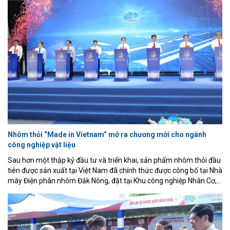
định vai trò là một trong những diễn đàn kết nối quan trọng nhất
của ngành logistics Việt Nam.
Nhôm thỏi “Made in Vietnam” mở ra chương mới cho ngành
công nghiệp vật liệu
Sau hơn một thập kỷ đầu tư và triển khai, sản phẩm nhôm thỏi đầu
tiên được sản xuất tại Việt Nam đã chính thức được công bố tại Nhà
máy Điện phân nhôm Đắk Nông, đặt tại Khu công nghiệp Nhân Cơ,
tỉnh Lâm Đồng. Đây không chỉ là cột mốc quan trọng của doanh
nghiệp mà còn đánh dấu bước ngoặt của ngành công nghiệp luyện
kim Việt Nam khi lần đầu tiên làm chủ công nghệ điện phân nhôm
hiện đại, hoàn thiện chuỗi giá trị từ khai thác bauxite, sản xuất