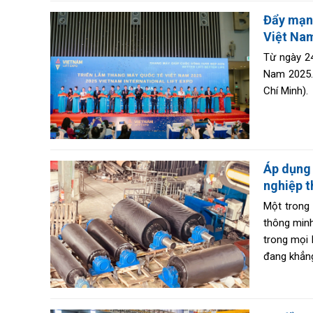
Đẩy mạnh
Việt Na
Từ ngày 24
Nam 2025. 
Chí Minh).
Áp dụng 
nghiệp t
Một trong 
thông minh
trong mọi 
đang khẳng
lăn đạt c
nghiệp 4.0.