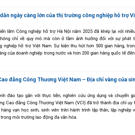
 bối cảnh ngành cơ khí nông nghiệp Việt Nam đang bước vào thời k
ẽ theo hướng hiện đại, số hóa và hội nhập quốc tế.
dẫn ngày càng lớn của thị trường công nghiệp hỗ trợ V
iển lãm Công nghiệp hỗ trợ Hà Nội năm 2025 đã khép lại với nhiề
 không chỉ về quy mô mà còn ở tầm ảnh hưởng đối với sự phát t
 nghiệp hỗ trợ Việt Nam. Sự kiện thu hút hơn 500 gian hàng, tro
àng của doanh nghiệp trong nước và hơn 200 gian hàng quốc tế đến
Loan, Hồng Kông (Trung Quốc), Thái Lan…, cho thấy sức hấp dẫn n
ị trường công nghiệp hỗ trợ Việt Nam trong bối cảnh hội nhập sâu rộ
ao đẳng Công Thương Việt Nam – Địa chỉ vàng của sin
nh đào tạo gắn với thực tiễn, nghiên cứu ứng dụng và chuyển g
ng Cao đẳng Công Thương Việt Nam (VCI) đã trở thành địa chỉ uy t
hàng vạn học sinh, sinh viên trên hành trình lập thân, lập nghiệp 
ế trong môi trường lao động đa văn hóa.