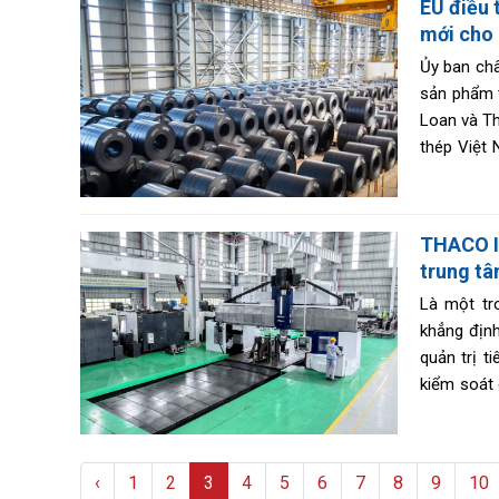
EU điều 
mới cho
Ủy ban châ
sản phẩm t
Loan và Th
thép Việt 
Âu (EU) nh
THACO IN
trung tâ
Là một tr
khẳng định
quản trị t
kiểm soát
lực sản xu
còn vươn r
‹
1
2
3
4
5
6
7
8
9
10