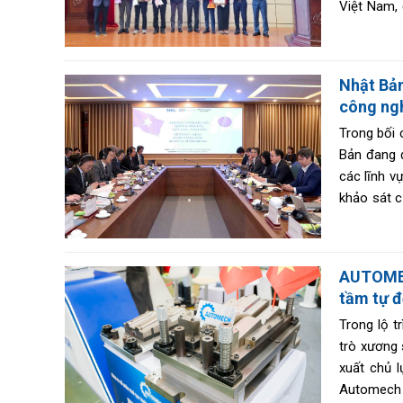
Việt Nam, 
Việt Nam t
Nhật Bản
công ngh
Trong bối 
Bản đang đ
các lĩnh v
khảo sát c
với chính 
phản ánh “
AUTOMEC
tầm tự 
Trong lộ t
trò xương 
xuất chủ 
Automech n