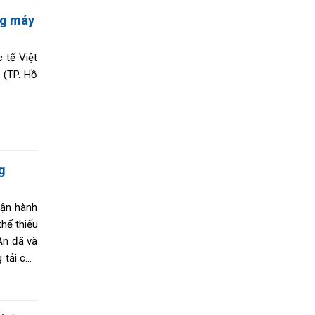
ng máy
 tế Việt
 (TP. Hồ
g
vận hành
thể thiếu
An đã và
 tải con
nền công