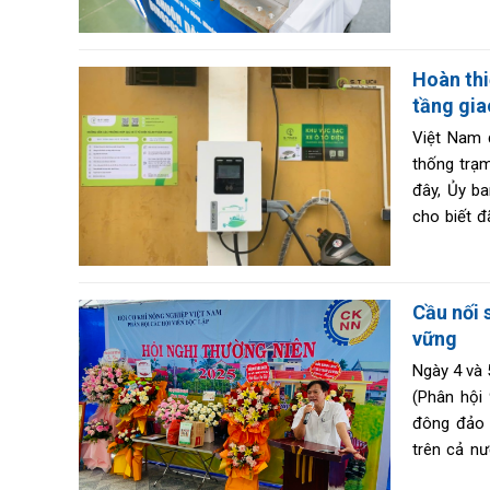
động hóa 
doanh nghi
Hoàn thi
tầng gia
Việt Nam 
thống trạm
đây, Ủy b
cho biết đ
bước tiến 
vi toàn qu
Cầu nối 
vững
Ngày 4 và 
(Phân hội
đông đảo đ
trên cả nư
động giai 