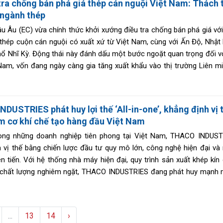
tra chống bán phá giá thép cán nguội Việt Nam: Thách 
 ngành thép
u Âu (EC) vừa chính thức khởi xướng điều tra chống bán phá giá vớ
hép cuộn cán nguội có xuất xứ từ Việt Nam, cùng với Ấn Độ, Nhật 
ổ Nhĩ Kỳ. Động thái này đánh dấu một bước ngoặt quan trọng đối v
Nam, vốn đang ngày càng gia tăng xuất khẩu vào thị trường Liên m
ưng cũng đối mặt với áp lực phòng vệ thương mại ngày càng khắt kh
DUSTRIES phát huy lợi thế ‘All-in-one’, khẳng định vị 
m cơ khí chế tạo hàng đầu Việt Nam
ong những doanh nghiệp tiên phong tại Việt Nam, THACO INDUS
 vị thế bằng chiến lược đầu tư quy mô lớn, công nghệ hiện đại và
iên tiến. Với hệ thống nhà máy hiện đại, quy trình sản xuất khép kín
 chất lượng nghiêm ngặt, THACO INDUSTRIES đang phát huy mạnh
ất, gia công cơ khí đa lĩnh vực, không chỉ đáp ứng nhu cầu trong
a thị trường quốc tế.
...
13
14
›