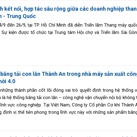
 kết nối, hợp tác sâu rộng giữa các doanh nghiệp tha
m - Trung Quốc
/9 đến 26/9, tại TP. Hồ Chí Minh đã diễn Triển lãm Thang máy quốc
Sự kiện được tổ chức tại Trung tâm Hội chợ và Triển lãm Sài Gòn
băng tải con lăn Thành An trong nhà máy sản xuất côn
hời 4.0
những thành phần cốt lõi đóng vai trò quyết định trong hệ thống 
 là hệ thống băng tải con lăn – công nghệ vận chuyển nội bộ không 
lĩnh vực công nghiệp. Tại Việt Nam, Công ty Cổ phần Cơ khí Thành 
 định vị thế tiên phong trong lĩnh vực này với những sản phẩm băng
huẩn quốc tế, linh hoạt và thông minh, đáp ứng mọi nhu cầu của 