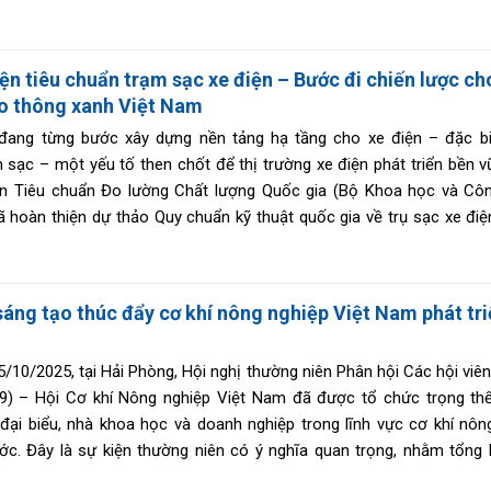
toàn diện, góp phần nâng cao năng lực nội địa hóa và sức cạnh t
ệp Việt trong chuỗi cung ứng toàn cầu.
ện tiêu chuẩn trạm sạc xe điện – Bước đi chiến lược ch
o thông xanh Việt Nam
đang từng bước xây dựng nền tảng hạ tầng cho xe điện – đặc bi
 sạc – một yếu tố then chốt để thị trường xe điện phát triển bền v
an Tiêu chuẩn Đo lường Chất lượng Quốc gia (Bộ Khoa học và Cô
ã hoàn thiện dự thảo Quy chuẩn kỹ thuật quốc gia về trụ sạc xe điệ
quan trọng trong việc đồng bộ hóa và chuẩn hóa hạ tầng sạc điện t
ốc.
sáng tạo thúc đẩy cơ khí nông nghiệp Việt Nam phát tr
5/10/2025, tại Hải Phòng, Hội nghị thường niên Phân hội Các hội viên
 9) – Hội Cơ khí Nông nghiệp Việt Nam đã được tổ chức trọng thể
ại biểu, nhà khoa học và doanh nghiệp trong lĩnh vực cơ khí nôn
ớc. Đây là sự kiện thường niên có ý nghĩa quan trọng, nhằm tổng 
đoạn 2023–2025, đồng thời định hướng mục tiêu, nhiệm vụ cho giai đ