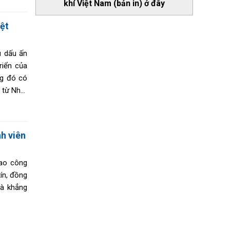
khí Việt Nam (bản in) ở đây
ỳ chuyển
iệt
u dấu ấn
riển của
ng đó có
 từ Nhật
gày càng
ng.
h viên
iao công
ín, đồng
và khẳng