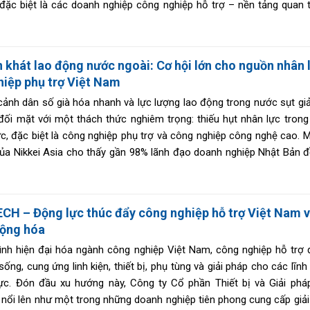
đặc biệt là các doanh nghiệp công nghiệp hỗ trợ – nền tảng quan 
ham gia sâu hơn vào chuỗi cung ứng toàn cầu.
 khát lao động nước ngoài: Cơ hội lớn cho nguồn nhân 
iệp phụ trợ Việt Nam
cảnh dân số già hóa nhanh và lực lượng lao động trong nước sụt gi
ối mặt với một thách thức nghiêm trọng: thiếu hụt nhân lực trong
ực, đặc biệt là công nghiệp phụ trợ và công nghiệp công nghệ cao. 
ủa Nikkei Asia cho thấy gần 98% lãnh đạo doanh nghiệp Nhật Bản đ
sách mở rộng tiếp nhận lao động nước ngoài – một tỷ lệ đồng thuận 
cơn khát” lao động ngoại quốc đang ngày càng trở nên cấp thiết.
H – Động lực thúc đẩy công nghiệp hỗ trợ Việt Nam 
động hóa
rình hiện đại hóa ngành công nghiệp Việt Nam, công nghiệp hỗ trợ 
sống, cung ứng linh kiện, thiết bị, phụ tùng và giải pháp cho các lĩn
lực. Đón đầu xu hướng này, Công ty Cổ phần Thiết bị và Giải phá
ổi lên như một trong những doanh nghiệp tiên phong cung cấp giải