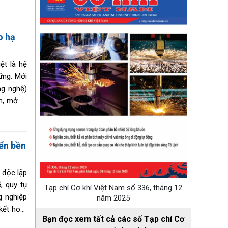
ranh cho
o hạ
ệt là hệ
ững. Mới
ng nghệ)
n, mở ra
rên phạm
iển bền
 độc lập
, quy tụ
Tạp chí Cơ khí Việt Nam số 336, tháng 12
g nghiệp
năm 2025
kết hoạt
Bạn đọc xem tất cả các số Tạp chí Cơ
oạn tiếp