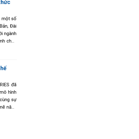
thức
i một số
Bản, Đài
ới ngành
inh châu
e.
thế
TRIES đã
 mô hình
 cùng sự
 mẽ năng
 nước mà