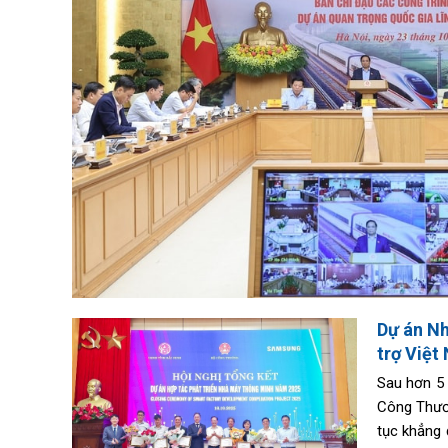
Dự án Nh
trợ Việt
Sau hơn 5 
Công Thươn
tục khẳng 