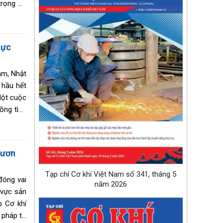
trọng để
lực
ảm, Nhật
 hầu hết
Một cuộc
ồng tình
hiếm có,
vươn
Tạp chí Cơ khí Việt Nam số 341, tháng 5
đóng vai
năm 2026
h vực sản
p Cơ khí
 pháp tự