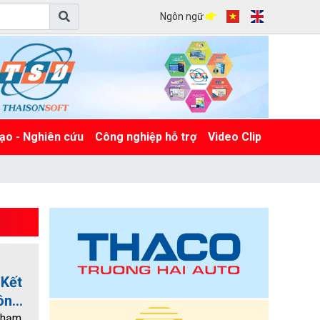
Ngôn ngữ
ạo - Nghiên cứu
Công nghiệp hỗ trợ
Video Clip
 Kết
công
Phạm