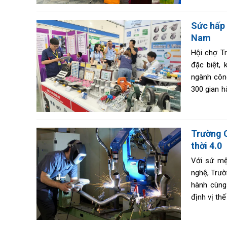
theo trong
đổi mạnh m
Sức hấp 
Nam
Hội chợ Tr
đặc biệt,
ngành công
300 gian h
Bản, Đài 
lớn của th
Trường C
thời 4.0
Với sứ mệ
nghệ, Trườ
hành cùng 
định vị th