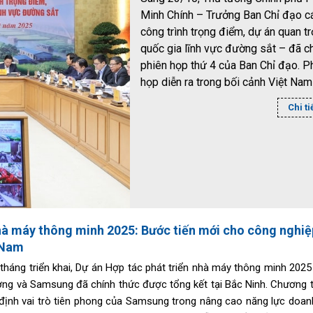
Minh Chính – Trưởng Ban Chỉ đạo c
công trình trọng điểm, dự án quan t
quốc gia lĩnh vực đường sắt – đã ch
phiên họp thứ 4 của Ban Chỉ đạo. P
họp diễn ra trong bối cảnh Việt Na
bước vào giai đoạn tăng tốc đầu tư
Chi ti
tầng giao thông chiến lược, đặc biệt
tầng đường sắt, nhằm mở ra một k
gian phát triển mới cho công nghiệp
trợ, chuyển giao và làm chủ công ng
trong nước.
à máy thông minh 2025: Bước tiến mới cho công nghiệ
 Nam
tháng triển khai, Dự án Hợp tác phát triển nhà máy thông minh 2025
g và Samsung đã chính thức được tổng kết tại Bắc Ninh. Chương tr
định vai trò tiên phong của Samsung trong nâng cao năng lực doan