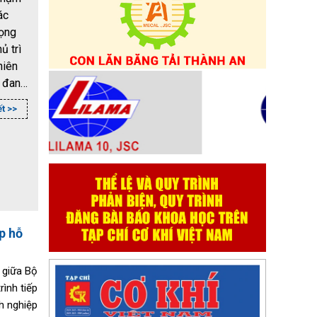
ác
rọng
ủ trì
hiên
m đang
 hạ
ết >>
 là hạ
hông
 hỗ
hệ
p hỗ
 giữa Bộ
ình tiếp
h nghiệp