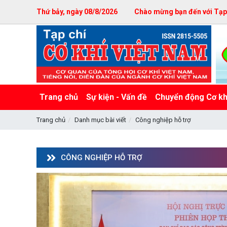
Thứ bảy, ngày 08/8/2026
Chào mừng bạn đến với Tạp c
Trang chủ
Sự kiện - Vấn đề
Chuyển động Cơ kh
Trang chủ
Danh mục bài viết
Công nghiệp hỗ trợ
CÔNG NGHIỆP HỖ TRỢ