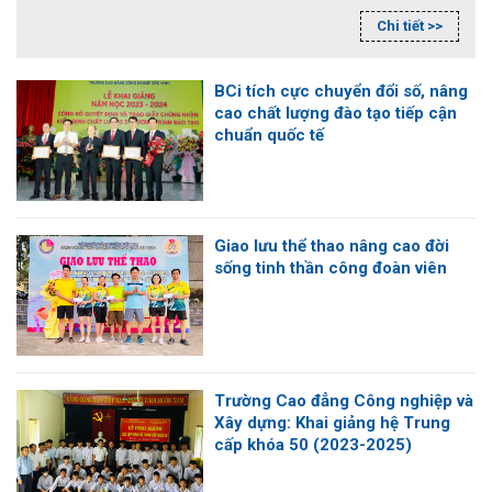
(12/1996- 12/2023); Chào mừng ngày Nhà giáo Việt Nam
Chi tiết >>
20/11; 60 năm thành lập tỉnh Quảng Ninh, trong 2 ngày 04-
05/11/2023, tại Trụ sở chính Trường Cao đẳng Công
nghiệp và Xây dựng (Liên Phương, Phương Đông, Uông Bí,
BCi tích cực chuyển đổi số, nâng
Quảng Ninh), Hội Thể thao Đại học và chuyên nghiệp
cao chất lượng đào tạo tiếp cận
Quảng Ninh thuộc Hội Thể thao Đại học và Chuyên nghiệp
chuẩn quốc tế
Việt Nam tổ chức Hội thao truyền thống lần thứ XXIII –
năm 2023.
Giao lưu thể thao nâng cao đời
sống tinh thần công đoàn viên
Trường Cao đẳng Công nghiệp và
Xây dựng: Khai giảng hệ Trung
cấp khóa 50 (2023-2025)