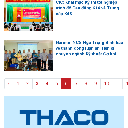
CIC: Khai mạc Kỳ thi tốt nghiệp
trình độ Cao đẳng K16 và Trung
cấp K48
Narime: NCS Ngô Trọng Bính bảo
vệ thành công luận án Tiến sĩ
chuyên ngành Kỹ thuật Cơ khí
‹
1
2
3
4
5
6
7
8
9
10
...