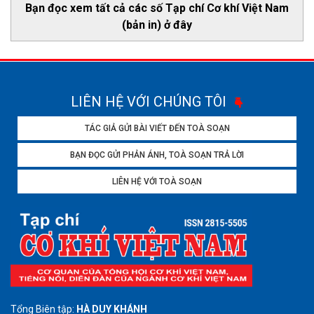
Bạn đọc xem tất cả các số Tạp chí Cơ khí Việt Nam
(bản in) ở đây
LIÊN HỆ VỚI CHÚNG TÔI
TÁC GIẢ GỬI BÀI VIẾT ĐẾN TOÀ SOẠN
BẠN ĐỌC GỬI PHẢN ÁNH, TOÀ SOẠN TRẢ LỜI
LIÊN HỆ VỚI TOÀ SOẠN
Tổng Biên tập:
HÀ DUY KHÁNH