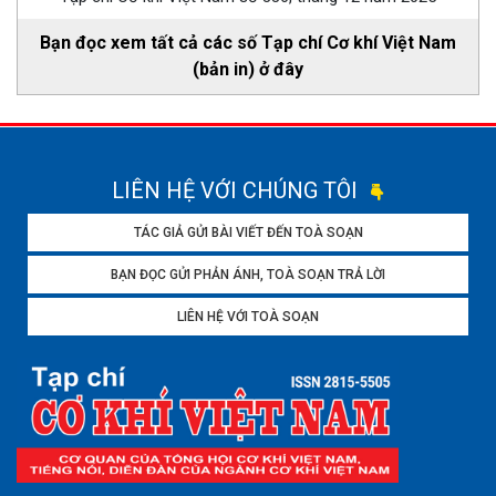
Bạn đọc xem tất cả các số Tạp chí Cơ khí Việt Nam
(bản in) ở đây
LIÊN HỆ VỚI CHÚNG TÔI
TÁC GIẢ GỬI BÀI VIẾT ĐẾN TOÀ SOẠN
BẠN ĐỌC GỬI PHẢN ÁNH, TOÀ SOẠN TRẢ LỜI
LIÊN HỆ VỚI TOÀ SOẠN