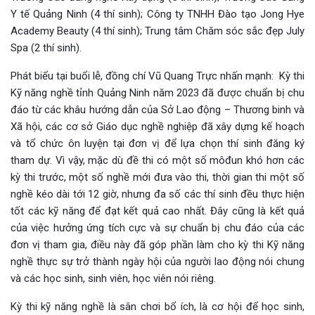
Y tế Quảng Ninh (4 thí sinh); Công ty TNHH Đào tạo Jong Hye
Academy Beauty (4 thí sinh); Trung tâm Chăm sóc sắc đẹp July
Spa (2 thí sinh).
Phát biểu tại buổi lễ, đồng chí Vũ Quang Trực nhấn mạnh: Kỳ thi
Kỹ năng nghề tỉnh Quảng Ninh năm 2023 đã được chuẩn bị chu
đáo từ các khâu hướng dẫn của Sở Lao động – Thương binh và
Xã hội, các cơ sở Giáo dục nghề nghiệp đã xây dựng kế hoạch
và tổ chức ôn luyện tại đơn vị để lựa chọn thí sinh đăng ký
tham dự. Vì vậy, mặc dù đề thi có một số môđun khó hơn các
kỳ thi trước, một số nghề mới đưa vào thi, thời gian thi một số
nghề kéo dài tới 12 giờ, nhưng đa số các thí sinh đều thực hiện
tốt các kỹ năng để đạt kết quả cao nhất. Đây cũng là kết quả
của việc hưởng ứng tích cực và sự chuẩn bị chu đáo của các
đơn vị tham gia, điều này đã góp phần làm cho kỳ thi Kỹ năng
nghề thực sự trở thành ngày hội của người lao động nói chung
và các học sinh, sinh viên, học viên nói riêng.
Kỳ thi kỹ năng nghề là sân chơi bổ ích, là cơ hội để học sinh,