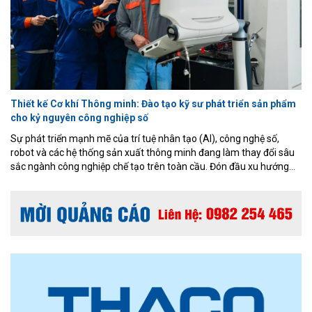
Thiết kế Cơ khí Thông minh: Đào tạo kỹ sư phát triển sản phẩm
cho kỷ nguyên công nghiệp số
Sự phát triển mạnh mẽ của trí tuệ nhân tạo (AI), công nghệ số,
robot và các hệ thống sản xuất thông minh đang làm thay đổi sâu
sắc ngành công nghiệp chế tạo trên toàn cầu. Đón đầu xu hướng
đó, Chương trình đào tạo Thiết kế Cơ khí Thông minh thuộc ngành
Kỹ thuật Cơ khí, Khoa Cơ khí – Cơ điện tử, Đại học Phenikaa được
xây dựng theo định hướng ứng dụng, kết hợp nền tảng cơ khí
truyền thống với các công nghệ thiết kế và sản xuất hiện đại.