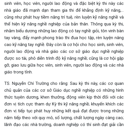
sinh viên, học viên, người lao động và đặc biệt kỳ thi này các
nhà giáo đã mạnh dạn tham gia thi để khẳng định kỹ năng,…
cũng như phát huy tiềm năng trí tuệ, rèn luyện kỹ năng nghề và
thể hiện kỹ năng nghề nghiệp của bản thân. Thông qua kỳ thi,
nhằm biểu dương những lao động có tay nghề giỏi, tôn vinh bàn
tay vàng, đẩy mạnh phong trào thi đua học tập, rèn luyện nâng
cao kỹ năng tay nghề. Đây còn là cơ hội cho học sinh, sinh viên,
người lao động và nhà giáo các cơ sở giáo dục nghề nghiệp
được so tài, phô diễn trình độ kỹ năng nghề; cũng là cơ hội gặp
gỡ, giao lưu giữa học viên, sinh viên, người lao động và các nhà
giáo trong tỉnh.
TS. Nguyễn Chí Trường cho rằng: Sau kỳ thi này, các cơ quan
chủ quản của các cơ sở Giáo dục nghề nghiệp có những hình
thức tuyên dương, khen thưởng, động viên kịp thời đối với các
đơn vị tích cực tham dự Kỳ thi kỹ năng nghề; khuyến khích các
đơn vị tiếp tục phát huy những kết quả đạt được trong những
năm tiếp theo với quy mô, số lượng, chất lượng ngày càng cao;
lãnh đạo các nhà trường, doanh nghiệp có thí sinh đạt giải cần