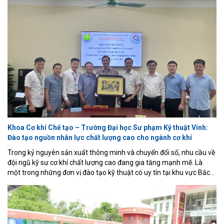
biến lực (loadcell + HX711), biến trở đo góc khớp, vi điều khiển
ESP32 và động cơ DC điều khiển qua driver L298N.
Khoa Cơ khí Chế tạo – Trường Đại học Sư phạm Kỹ thuật Vinh:
Đào tạo nguồn nhân lực chất lượng cao cho ngành cơ khí
Trong kỷ nguyên sản xuất thông minh và chuyển đổi số, nhu cầu về
đội ngũ kỹ sư cơ khí chất lượng cao đang gia tăng mạnh mẽ. Là
một trong những đơn vị đào tạo kỹ thuật có uy tín tại khu vực Bắc
Trung Bộ, Khoa Cơ khí Chế tạo – Trường Đại học Sư phạm Kỹ thuật
Vinh đang từng bước khẳng định vị thế thông qua mô hình đào tạo
gắn với doanh nghiệp, nghiên cứu ứng dụng và đổi mới sáng tạo.