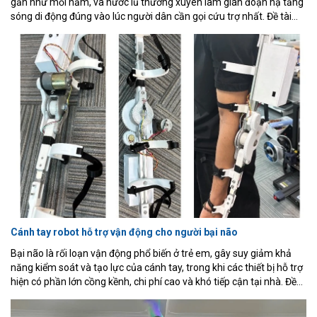
gần như mỗi năm, và nước lũ thường xuyên làm gián đoạn hạ tầng
sóng di động đúng vào lúc người dân cần gọi cứu trợ nhất. Đề tài
trình bày quá trình thiết kế, chế tạo và thử nghiệm một hệ thống
thiết bị phát tín hiệu cấp cứu di động, chi phí thấp, dùng cho khu vực
không có sóng di động, gồm một bộ phát di động (ESP32-C3, GPS,
LoRa và nút SOS thủ công) gửi gói tin vị trí qua LoRa khi được kích
hoạt, một bộ thu đặt tại trạm cố định chuyển tiếp gói tin nhận được
qua Wi-Fi tới backend Express.js/SQLite, và một trang web hiển thị
trực quan giúp đội cứu hộ theo dõi trạng thái từng thiết bị theo thời
gian thực.
Cánh tay robot hỗ trợ vận động cho người bại não
Bại não là rối loạn vận động phổ biến ở trẻ em, gây suy giảm khả
năng kiểm soát và tạo lực của cánh tay, trong khi các thiết bị hỗ trợ
hiện có phần lớn cồng kềnh, chi phí cao và khó tiếp cận tại nhà. Đề
tài trình bày thiết kế, chế tạo và thử nghiệm thực tế một cánh tay
hỗ trợ vận động chi phí thấp cho bệnh nhân bại não, sử dụng cảm