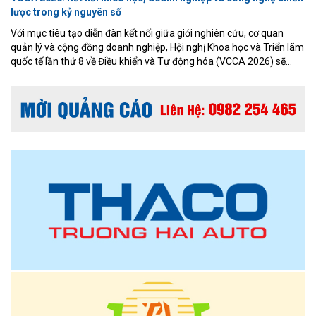
lược trong kỷ nguyên số
Với mục tiêu tạo diễn đàn kết nối giữa giới nghiên cứu, cơ quan
quản lý và cộng đồng doanh nghiệp, Hội nghị Khoa học và Triển lãm
quốc tế lần thứ 8 về Điều khiển và Tự động hóa (VCCA 2026) sẽ
diễn ra từ ngày 16 đến 18/7/2026 tại thành phố Quy Nhơn, tỉnh Gia
Lai với chủ đề “Tự động hóa thông minh - Công nghệ chiến lược của
Kỷ nguyên số”.