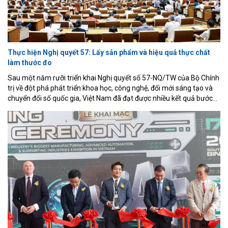
Thực hiện Nghị quyết 57: Lấy sản phẩm và hiệu quả thực chất
làm thước đo
Sau một năm rưỡi triển khai Nghị quyết số 57-NQ/TW của Bộ Chính
trị về đột phá phát triển khoa học, công nghệ, đổi mới sáng tạo và
chuyển đổi số quốc gia, Việt Nam đã đạt được nhiều kết quả bước
đầu quan trọng, song cũng bộc lộ không ít hạn chế trong khâu tổ
chức thực hiện. Tại Hội nghị toàn quốc sơ kết 18 tháng triển khai
Nghị quyết 57 diễn ra chiều 1/7, Tổng Bí thư, Chủ tịch nước Tô Lâm
đã đưa ra thông điệp xuyên suốt: giai đoạn tiếp theo phải chuyển
mạnh từ xây dựng cơ chế sang tạo ra sản phẩm, từ hoàn thành
nhiệm vụ sang tạo ra giá trị thực chất, coi hiệu quả cuối cùng là
thước đo của mọi hoạt động.