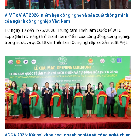
VIMF x VIAF 2026: Điểm hẹn công nghệ và sản xuất thông minh
của ngành công nghiệp Việt Nam
Từ ngày 17 đến 19/6/2026, Trung tâm Triển lãm Quốc tế WTC
Expo (Bình Dương) trở thành tâm điểm của cộng đồng công nghiệp
trong nước và quốc tế khi Triển lãm Công nghiệp và Sản xuất Việt
Nam (Vietnam Industrial & Manufacturing Fair – VIMF) phối hợp
cùng Triển lãm Tự động hóa Công nghiệp Việt Nam (Vietnam
Industrial Automation Fiesta – VIAF) chính thức diễn ra với chủ đề
“Cơ hội giao thương quốc tế – Kết nối tương lai công nghiệp”.
VCCA 2026: Kết nối khoa học, doanh nghiệp và công nghệ chiến