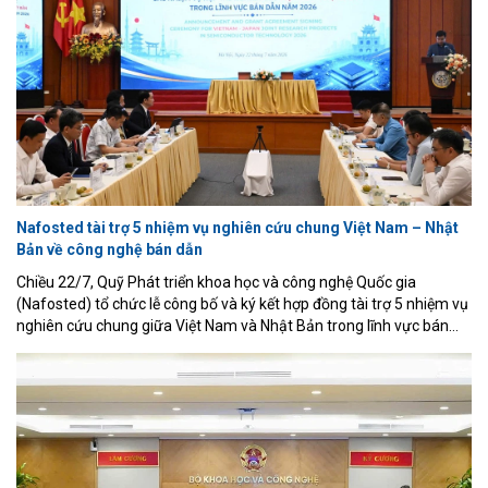
Nafosted tài trợ 5 nhiệm vụ nghiên cứu chung Việt Nam – Nhật
Bản về công nghệ bán dẫn
Chiều 22/7, Quỹ Phát triển khoa học và công nghệ Quốc gia
(Nafosted) tổ chức lễ công bố và ký kết hợp đồng tài trợ 5 nhiệm vụ
nghiên cứu chung giữa Việt Nam và Nhật Bản trong lĩnh vực bán
dẫn. Đây là dấu mốc quan trọng, đánh dấu bước chuyển từ hợp tác
song phương sang triển khai các dự án nghiên cứu chung, góp
phần thúc đẩy làm chủ công nghệ lõi và phát triển hệ sinh thái bán
dẫn Việt Nam.