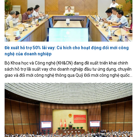
Đề xuất hỗ trợ 50% lãi vay: Cú hích cho hoạt động đổi mới công
nghệ của doanh nghiệp
Bộ Khoa học và Công nghệ (KH&CN) đang đề xuất triển khai chính
sách hỗ trợ lãi suất vay cho doanh nghiệp đầu tư ứng dụng, chuyển
giao và đổi mới công nghệ thông qua Quỹ Đổi mới công nghệ quốc
gia (NATIF). Theo phương án được đưa ra, doanh nghiệp sẽ được
Nhà nước hỗ trợ 50% lãi suất vay theo hợp đồng tín dụng, với mức
hỗ trợ tối đa không vượt quá 6%/năm và thời gian hỗ trợ kéo dài tối
đa 5 năm.