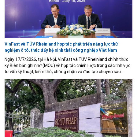
VinFast và TÜV Rheinland hợp tác phát triển năng lực thử
nghiệm ô tô, thúc đẩy hệ sinh thái công nghiệp Việt Nam
Ngày 17/7/2026, tại Hà Nội, VinFast và TÜV Rheinland chính thức
ký Biên bản ghi nhớ (MOU) về hợp tác chiến lược trong các lĩnh vực
tư vấn kỹ thuật, kiểm thử, chứng nhận và đào tạo chuyên sâu.
Thỏa thuận được đánh giá là bước đi quan trọng nhằm xây dựng
năng lực thử nghiệm ô tô theo tiêu chuẩn quốc tế ngay tại Việt
Nam, giảm sự phụ thuộc vào các trung tâm thử nghiệm ở nước
ngoài, đồng thời nâng cao năng lực cạnh tranh của ngành công
nghiệp ô tô trong nước.