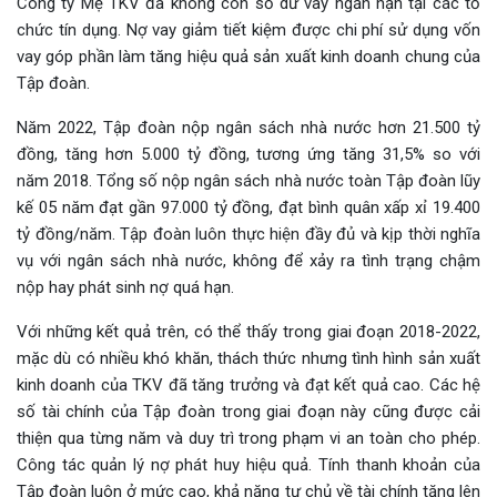
Công ty Mẹ TKV đã không còn số dư vay ngắn hạn tại các tổ
chức tín dụng. Nợ vay giảm tiết kiệm được chi phí sử dụng vốn
vay góp phần làm tăng hiệu quả sản xuất kinh doanh chung của
Tập đoàn.
Năm 2022, Tập đoàn nộp ngân sách nhà nước hơn 21.500 tỷ
đồng, tăng hơn 5.000 tỷ đồng, tương ứng tăng 31,5% so với
năm 2018. Tổng số nộp ngân sách nhà nước toàn Tập đoàn lũy
kế 05 năm đạt gần 97.000 tỷ đồng, đạt bình quân xấp xỉ 19.400
tỷ đồng/năm. Tập đoàn luôn thực hiện đầy đủ và kịp thời nghĩa
vụ với ngân sách nhà nước, không để xảy ra tình trạng chậm
nộp hay phát sinh nợ quá hạn.
Với những kết quả trên, có thể thấy trong giai đoạn 2018-2022,
mặc dù có nhiều khó khăn, thách thức nhưng tình hình sản xuất
kinh doanh của TKV đã tăng trưởng và đạt kết quả cao. Các hệ
số tài chính của Tập đoàn trong giai đoạn này cũng được cải
thiện qua từng năm và duy trì trong phạm vi an toàn cho phép.
Công tác quản lý nợ phát huy hiệu quả. Tính thanh khoản của
Tập đoàn luôn ở mức cao, khả năng tự chủ về tài chính tăng lên