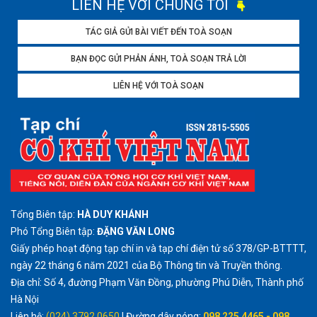
LIÊN HỆ VỚI CHÚNG TÔI
TÁC GIẢ GỬI BÀI VIẾT ĐẾN TOÀ SOẠN
BẠN ĐỌC GỬI PHẢN ÁNH, TOÀ SOẠN TRẢ LỜI
LIÊN HỆ VỚI TOÀ SOẠN
Tổng Biên tập:
HÀ DUY KHÁNH
Phó Tổng Biên tập:
ĐẶNG VĂN LONG
Giấy phép hoạt động tạp chí in và tạp chí điện tử số 378/GP-BTTTT,
ngày 22 tháng 6 năm 2021 của Bộ Thông tin và Truyền thông.
Địa chỉ: Số 4, đường Phạm Văn Đồng, phường Phú Diễn, Thành phố
Hà Nội
Liên hệ:
(024) 3792 0650
| Đường dây nóng:
098 225 4465 - 098