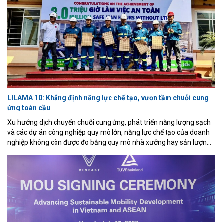
LILAMA 10: Khẳng định năng lực chế tạo, vươn tầm chuỗi cung
ứng toàn cầu
Xu hướng dịch chuyển chuỗi cung ứng, phát triển năng lượng sạch
và các dự án công nghiệp quy mô lớn, năng lực chế tạo của doanh
nghiệp không còn được đo bằng quy mô nhà xưởng hay sản lượng
đơn thuần, mà được đánh giá qua khả năng làm chủ công nghệ,
đáp ứng các tiêu chuẩn quốc tế và tham gia vào chuỗi giá trị toàn
cầu. Với nền tảng hơn bốn thập kỷ phát triển, Công ty Cổ phần
Lilama 10 (LILAMA 10) đang từng bước khẳng định vị thế là một
trong những doanh nghiệp cơ khí chế tạo hàng đầu Việt Nam, đủ
năng lực đảm nhận những dự án có yêu cầu kỹ thuật cao trong và
ngoài nước.