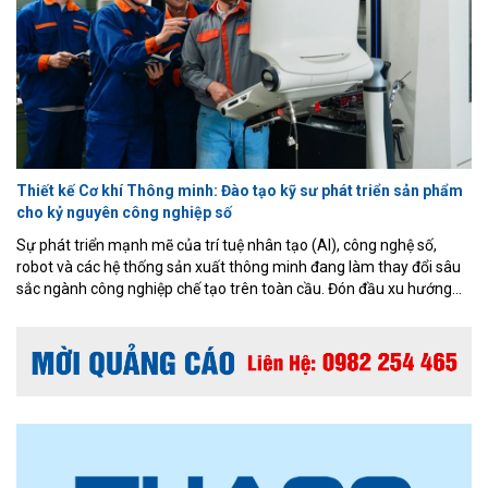
Thiết kế Cơ khí Thông minh: Đào tạo kỹ sư phát triển sản phẩm
cho kỷ nguyên công nghiệp số
Sự phát triển mạnh mẽ của trí tuệ nhân tạo (AI), công nghệ số,
robot và các hệ thống sản xuất thông minh đang làm thay đổi sâu
sắc ngành công nghiệp chế tạo trên toàn cầu. Đón đầu xu hướng
đó, Chương trình đào tạo Thiết kế Cơ khí Thông minh thuộc ngành
Kỹ thuật Cơ khí, Khoa Cơ khí – Cơ điện tử, Đại học Phenikaa được
xây dựng theo định hướng ứng dụng, kết hợp nền tảng cơ khí
truyền thống với các công nghệ thiết kế và sản xuất hiện đại.