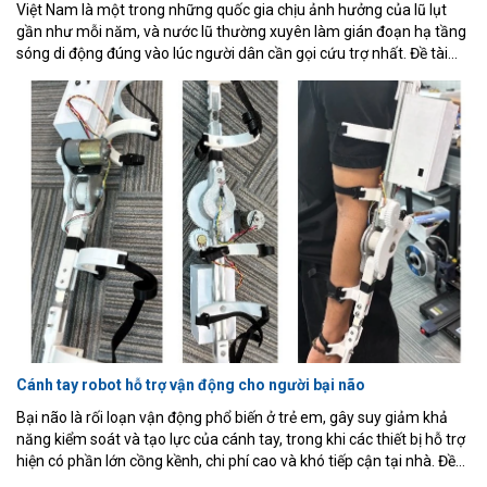
Việt Nam là một trong những quốc gia chịu ảnh hưởng của lũ lụt
gần như mỗi năm, và nước lũ thường xuyên làm gián đoạn hạ tầng
sóng di động đúng vào lúc người dân cần gọi cứu trợ nhất. Đề tài
trình bày quá trình thiết kế, chế tạo và thử nghiệm một hệ thống
thiết bị phát tín hiệu cấp cứu di động, chi phí thấp, dùng cho khu vực
không có sóng di động, gồm một bộ phát di động (ESP32-C3, GPS,
LoRa và nút SOS thủ công) gửi gói tin vị trí qua LoRa khi được kích
hoạt, một bộ thu đặt tại trạm cố định chuyển tiếp gói tin nhận được
qua Wi-Fi tới backend Express.js/SQLite, và một trang web hiển thị
trực quan giúp đội cứu hộ theo dõi trạng thái từng thiết bị theo thời
gian thực.
Cánh tay robot hỗ trợ vận động cho người bại não
Bại não là rối loạn vận động phổ biến ở trẻ em, gây suy giảm khả
năng kiểm soát và tạo lực của cánh tay, trong khi các thiết bị hỗ trợ
hiện có phần lớn cồng kềnh, chi phí cao và khó tiếp cận tại nhà. Đề
tài trình bày thiết kế, chế tạo và thử nghiệm thực tế một cánh tay