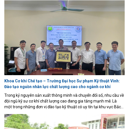
hỗ trợ vận động chi phí thấp cho bệnh nhân bại não, sử dụng cảm
biến lực (loadcell + HX711), biến trở đo góc khớp, vi điều khiển
ESP32 và động cơ DC điều khiển qua driver L298N.
Khoa Cơ khí Chế tạo – Trường Đại học Sư phạm Kỹ thuật Vinh:
Đào tạo nguồn nhân lực chất lượng cao cho ngành cơ khí
Trong kỷ nguyên sản xuất thông minh và chuyển đổi số, nhu cầu về
đội ngũ kỹ sư cơ khí chất lượng cao đang gia tăng mạnh mẽ. Là
một trong những đơn vị đào tạo kỹ thuật có uy tín tại khu vực Bắc
Trung Bộ, Khoa Cơ khí Chế tạo – Trường Đại học Sư phạm Kỹ thuật
Vinh đang từng bước khẳng định vị thế thông qua mô hình đào tạo
gắn với doanh nghiệp, nghiên cứu ứng dụng và đổi mới sáng tạo.