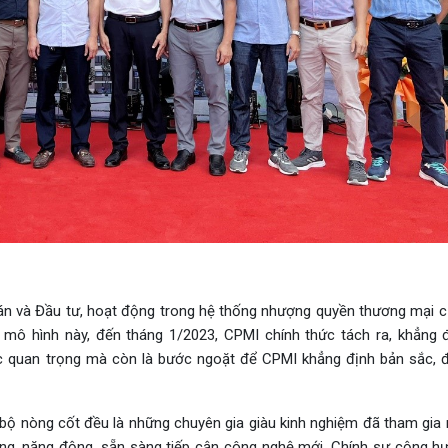
án và Đầu tư, hoạt động trong hệ thống nhượng quyền thương mại 
mô hình này, đến tháng 1/2023, CPMI chính thức tách ra, khẳng 
c quan trọng mà còn là bước ngoặt để CPMI khẳng định bản sắc, đ
bộ nòng cốt đều là những chuyên gia giàu kinh nghiệm đã tham gia 
rung, năng động, sẵn sàng tiếp cận công nghệ mới. Chính sự cộng h