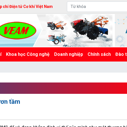
 chí Điện tử Cơ khí Việt Nam
í
Khoa học Công nghệ
Doanh nghiệp
Chính sách
Đào t
vươn tầm