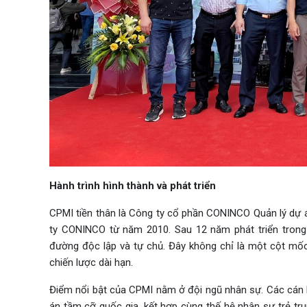
Hành trình hình thành và phát triển
CPMI tiền thân là Công ty cổ phần CONINCO Quản lý dự 
ty CONINCO từ năm 2010. Sau 12 năm phát triển trong 
đường độc lập và tự chủ. Đây không chỉ là một cột mố
chiến lược dài hạn.
Điểm nổi bật của CPMI nằm ở đội ngũ nhân sự. Các cán 
án tầm cỡ quốc gia, kết hợp cùng thế hệ nhân sự trẻ t