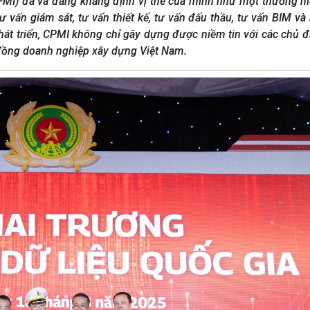
PMI) đã và đang khẳng định vị thế của mình như một thương h
ư vấn giám sát, tư vấn thiết kế, tư vấn đấu thầu, tư vấn BIM và
át triển, CPMI không chỉ gây dựng được niềm tin với các chủ đ
đồng doanh nghiệp xây dựng Việt Nam.