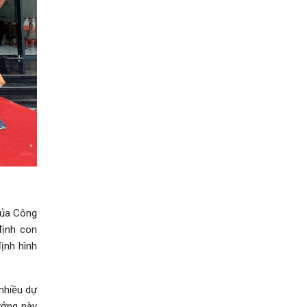
của Công
định con
ịnh hình
nhiều dự
ưởng này