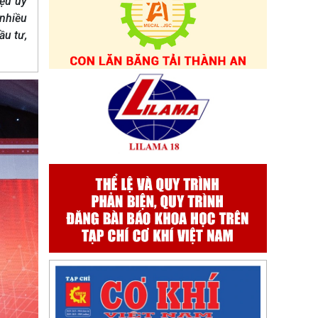
iệu uy
 nhiều
ầu tư,