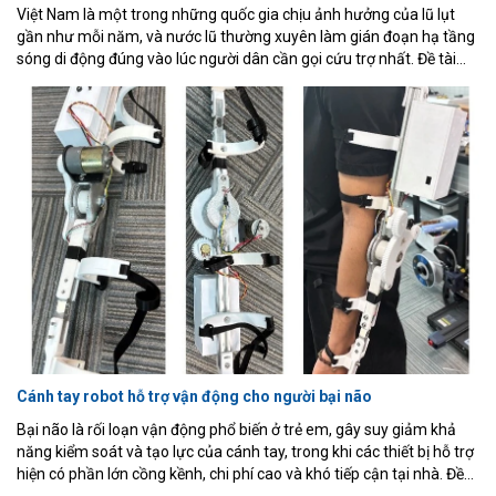
Việt Nam là một trong những quốc gia chịu ảnh hưởng của lũ lụt
gần như mỗi năm, và nước lũ thường xuyên làm gián đoạn hạ tầng
sóng di động đúng vào lúc người dân cần gọi cứu trợ nhất. Đề tài
trình bày quá trình thiết kế, chế tạo và thử nghiệm một hệ thống
thiết bị phát tín hiệu cấp cứu di động, chi phí thấp, dùng cho khu vực
không có sóng di động, gồm một bộ phát di động (ESP32-C3, GPS,
LoRa và nút SOS thủ công) gửi gói tin vị trí qua LoRa khi được kích
hoạt, một bộ thu đặt tại trạm cố định chuyển tiếp gói tin nhận được
qua Wi-Fi tới backend Express.js/SQLite, và một trang web hiển thị
trực quan giúp đội cứu hộ theo dõi trạng thái từng thiết bị theo thời
gian thực.
Cánh tay robot hỗ trợ vận động cho người bại não
Bại não là rối loạn vận động phổ biến ở trẻ em, gây suy giảm khả
năng kiểm soát và tạo lực của cánh tay, trong khi các thiết bị hỗ trợ
hiện có phần lớn cồng kềnh, chi phí cao và khó tiếp cận tại nhà. Đề
tài trình bày thiết kế, chế tạo và thử nghiệm thực tế một cánh tay