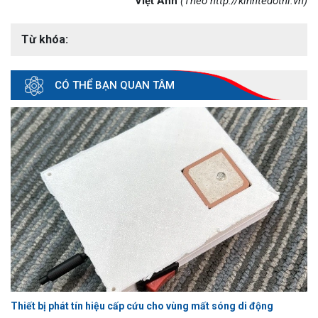
Việt Anh
(Theo http://kinhtedothi.vn)
Từ khóa:
CÓ THỂ BẠN QUAN TÂM
Thiết bị phát tín hiệu cấp cứu cho vùng mất sóng di động