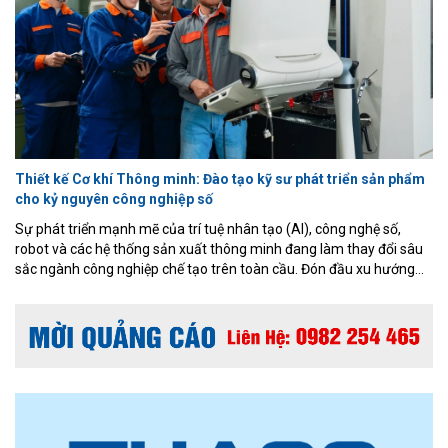
Thiết kế Cơ khí Thông minh: Đào tạo kỹ sư phát triển sản phẩm
cho kỷ nguyên công nghiệp số
Sự phát triển mạnh mẽ của trí tuệ nhân tạo (AI), công nghệ số,
robot và các hệ thống sản xuất thông minh đang làm thay đổi sâu
sắc ngành công nghiệp chế tạo trên toàn cầu. Đón đầu xu hướng
đó, Chương trình đào tạo Thiết kế Cơ khí Thông minh thuộc ngành
Kỹ thuật Cơ khí, Khoa Cơ khí – Cơ điện tử, Đại học Phenikaa được
xây dựng theo định hướng ứng dụng, kết hợp nền tảng cơ khí
truyền thống với các công nghệ thiết kế và sản xuất hiện đại.