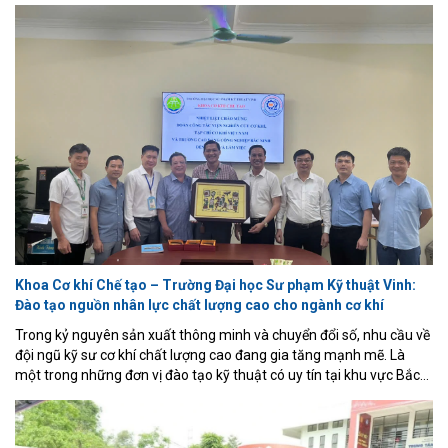
hỗ trợ vận động chi phí thấp cho bệnh nhân bại não, sử dụng cảm
biến lực (loadcell + HX711), biến trở đo góc khớp, vi điều khiển
ESP32 và động cơ DC điều khiển qua driver L298N.
Khoa Cơ khí Chế tạo – Trường Đại học Sư phạm Kỹ thuật Vinh:
Đào tạo nguồn nhân lực chất lượng cao cho ngành cơ khí
Trong kỷ nguyên sản xuất thông minh và chuyển đổi số, nhu cầu về
đội ngũ kỹ sư cơ khí chất lượng cao đang gia tăng mạnh mẽ. Là
một trong những đơn vị đào tạo kỹ thuật có uy tín tại khu vực Bắc
Trung Bộ, Khoa Cơ khí Chế tạo – Trường Đại học Sư phạm Kỹ thuật
Vinh đang từng bước khẳng định vị thế thông qua mô hình đào tạo
gắn với doanh nghiệp, nghiên cứu ứng dụng và đổi mới sáng tạo.