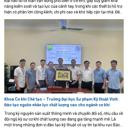
Bại não là rối loạn vận động phổ biến ở trẻ em, gây suy giảm khả
năng kiểm soát và tạo lực của cánh tay, trong khi các thiết bị hỗ trợ
hiện có phần lớn cồng kềnh, chi phí cao và khó tiếp cận tại nhà. Đề
tài trình bày thiết kế, chế tạo và thử nghiệm thực tế một cánh tay
hỗ trợ vận động chi phí thấp cho bệnh nhân bại não, sử dụng cảm
biến lực (loadcell + HX711), biến trở đo góc khớp, vi điều khiển
ESP32 và động cơ DC điều khiển qua driver L298N.
Khoa Cơ khí Chế tạo – Trường Đại học Sư phạm Kỹ thuật Vinh:
Đào tạo nguồn nhân lực chất lượng cao cho ngành cơ khí
Trong kỷ nguyên sản xuất thông minh và chuyển đổi số, nhu cầu về
đội ngũ kỹ sư cơ khí chất lượng cao đang gia tăng mạnh mẽ. Là
một trong những đơn vị đào tạo kỹ thuật có uy tín tại khu vực Bắc