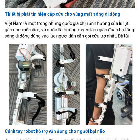
Thiết bị phát tín hiệu cấp cứu cho vùng mất sóng di động
Việt Nam là một trong những quốc gia chịu ảnh hưởng của lũ lụt
gần như mỗi năm, và nước lũ thường xuyên làm gián đoạn hạ tầng
sóng di động đúng vào lúc người dân cần gọi cứu trợ nhất. Đề tài
trình bày quá trình thiết kế, chế tạo và thử nghiệm một hệ thống
thiết bị phát tín hiệu cấp cứu di động, chi phí thấp, dùng cho khu vực
không có sóng di động, gồm một bộ phát di động (ESP32-C3, GPS,
LoRa và nút SOS thủ công) gửi gói tin vị trí qua LoRa khi được kích
hoạt, một bộ thu đặt tại trạm cố định chuyển tiếp gói tin nhận được
qua Wi-Fi tới backend Express.js/SQLite, và một trang web hiển thị
trực quan giúp đội cứu hộ theo dõi trạng thái từng thiết bị theo thời
gian thực.
Cánh tay robot hỗ trợ vận động cho người bại não