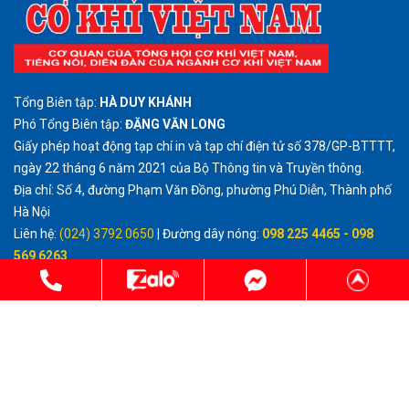
Tổng Biên tập:
HÀ DUY KHÁNH
Phó Tổng Biên tập:
ĐẶNG VĂN LONG
Giấy phép hoạt động tạp chí in và tạp chí điện tử số 378/GP-BTTTT,
ngày 22 tháng 6 năm 2021 của Bộ Thông tin và Truyền thông.
Địa chỉ: Số 4, đường Phạm Văn Đồng, phường Phú Diễn, Thành phố
Hà Nội
Liên hệ:
(024) 3792 0650
| Đường dây nóng:
098 225 4465 - 098
569 6263
Email:
tcckvietnam@gmail.com
http://cokhivietnam.vn
Cấm sao chép dưới mọi hình thức trên Tạp chí Điện tử Cơ khí Việt
Nam, nếu không có sự chấp thuận bằng văn bản