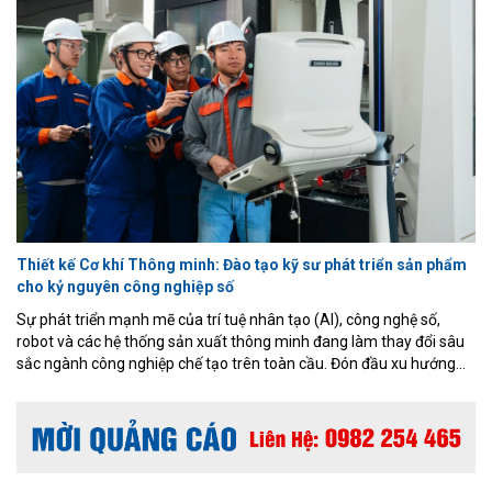
Thiết kế Cơ khí Thông minh: Đào tạo kỹ sư phát triển sản phẩm
cho kỷ nguyên công nghiệp số
Sự phát triển mạnh mẽ của trí tuệ nhân tạo (AI), công nghệ số,
robot và các hệ thống sản xuất thông minh đang làm thay đổi sâu
sắc ngành công nghiệp chế tạo trên toàn cầu. Đón đầu xu hướng
đó, Chương trình đào tạo Thiết kế Cơ khí Thông minh thuộc ngành
Kỹ thuật Cơ khí, Khoa Cơ khí – Cơ điện tử, Đại học Phenikaa được
xây dựng theo định hướng ứng dụng, kết hợp nền tảng cơ khí
truyền thống với các công nghệ thiết kế và sản xuất hiện đại.