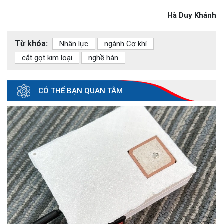
Hà Duy Khánh
Từ khóa:
Nhân lực
ngành Cơ khí
cắt gọt kim loại
nghề hàn
CÓ THỂ BẠN QUAN TÂM