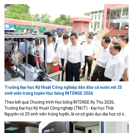
Trung Bộ, Khoa Cơ khí Chế tạo – Trường Đại học Sư phạm Kỹ thuật
Vinh đang từng bước khẳng định vị thế thông qua mô hình đào tạo
gắn với doanh nghiệp, nghiên cứu ứng dụng và đổi mới sáng tạo.
Trường Đại học Kỹ thuật Công nghiệp dẫn đầu cả nước với 25
sinh viên trúng tuyển Học bổng INTENSE 2026
Theo kết quả Chương trình Học bổng INTENSE Kỳ Thu 2026,
Trường Đại học Kỹ thuật Công nghiệp (TNUT) - Đại học Thái
Nguyên có 25 sinh viên trúng tuyển, là cơ sở giáo dục đại học có số
lượng sinh viên được lựa chọn cao nhất trong tổng số 188 sinh viên
Việt Nam nhận học bổng năm nay.