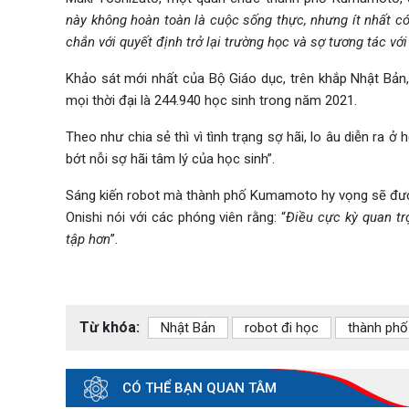
này không hoàn toàn là cuộc sống thực, nhưng ít nhất c
chắn với quyết định trở lại trường học và sợ tương tác vớ
Khảo sát mới nhất của Bộ Giáo dục, trên khắp Nhật Bản
mọi thời đại là 244.940 học sinh trong năm 2021.
Theo như chia sẻ thì vì tình trạng sợ hãi, lo âu diễn ra
bớt nỗi sợ hãi tâm lý của học sinh”.
Sáng kiến ​​robot mà thành phố Kumamoto hy vọng sẽ đư
Onishi nói với các phóng viên rằng: “
Điều cực kỳ quan tr
tập hơn
”.
Từ khóa:
Nhật Bản
robot đi học
thành ph
CÓ THỂ BẠN QUAN TÂM