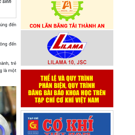
c sinh
húng đến
hông đến
ành, trẻ
g là một