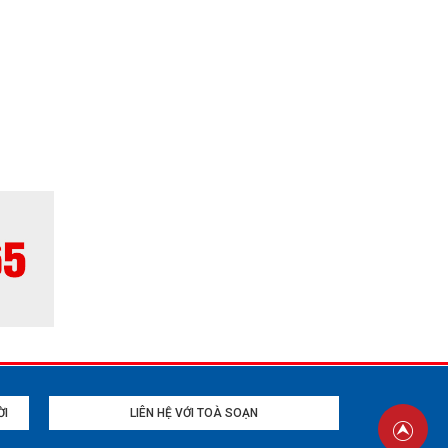
yển mạnh
n phẩm,
giá trị
à thước
ỜI
LIÊN HỆ VỚI TOÀ SOẠN
Về đầu 