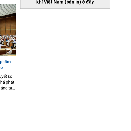
khí Việt Nam (bản in) ở đây
n phẩm
đo
uyết số
phá phát
 sáng tạo
m đã đạt
trọng,
trong
ị toàn
ị quyết
hủ tịch
 xuyên