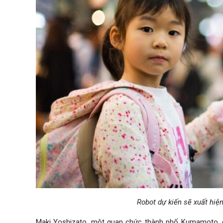
Robot dự kiến ​​sẽ xuất hi
Maki Yoshizato, một quan chức thành phố Kumamoto, c