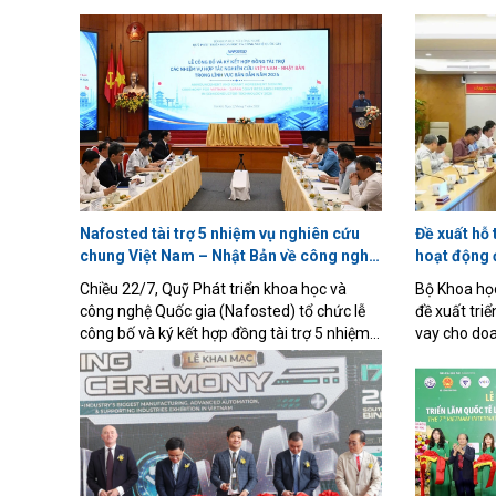
Nafosted tài trợ 5 nhiệm vụ nghiên cứu
Đề xuất hỗ 
chung Việt Nam – Nhật Bản về công nghệ
hoạt động 
bán dẫn
nghiệp
Chiều 22/7, Quỹ Phát triển khoa học và
Bộ Khoa họ
công nghệ Quốc gia (Nafosted) tổ chức lễ
đề xuất triể
công bố và ký kết hợp đồng tài trợ 5 nhiệm
vay cho doa
vụ nghiên cứu chung giữa Việt Nam và Nhật
chuyển giao
Bản trong lĩnh vực bán dẫn. Đây là dấu mốc
qua Quỹ Đổi
quan trọng, đánh dấu bước chuyển từ hợp
(NATIF). Th
tác song phương sang triển khai các dự án
doanh nghi
nghiên cứu chung, góp phần thúc đẩy làm
lãi suất vay
chủ công nghệ lõi và phát triển hệ sinh thái
mức hỗ trợ
bán dẫn Việt Nam.
và thời gian