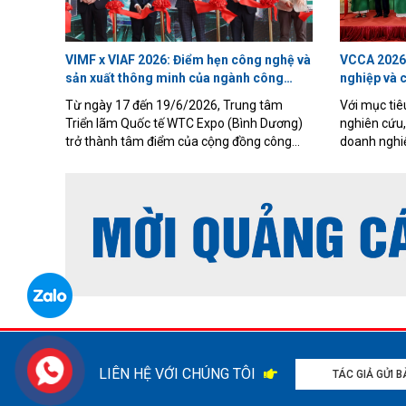
VIMF x VIAF 2026: Điểm hẹn công nghệ và
VCCA 2026:
sản xuất thông minh của ngành công
nghiệp và 
nghiệp Việt Nam
nguyên số
Từ ngày 17 đến 19/6/2026, Trung tâm
Với mục tiêu
Triển lãm Quốc tế WTC Expo (Bình Dương)
nghiên cứu,
trở thành tâm điểm của cộng đồng công
doanh nghiệ
nghiệp trong nước và quốc tế khi Triển lãm
lãm quốc tế
Công nghiệp và Sản xuất Việt Nam
động hóa (V
(Vietnam Industrial & Manufacturing Fair –
16 đến 18/7
VIMF) phối hợp cùng Triển lãm Tự động hóa
tỉnh Gia La
Công nghiệp Việt Nam (Vietnam Industrial
minh - Công
Automation Fiesta – VIAF) chính thức diễn
số”.
ra với chủ đề “Cơ hội giao thương quốc tế –
Kết nối tương lai công nghiệp”.
LIÊN HỆ VỚI CHÚNG TÔI
TÁC GIẢ GỬI 