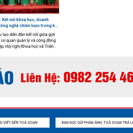
suốt: giai đoạn tiếp theo phải chu
từ xây dựng cơ chế sang tạo ra sả
từ hoàn thành nhiệm vụ sang tạo ra 
 Kết nối khoa học, doanh
thực chất, coi hiệu quả cuối cùng l
công nghệ chiến lược trong kỷ
đo của mọi hoạt động.
 tạo diễn đàn kết nối giữa giới
 cơ quan quản lý và cộng đồng
p, Hội nghị Khoa học và Triển
 lần thứ 8 về Điều khiển và Tự
CCA 2026) sẽ diễn ra từ ngày
/2026 tại thành phố Quy Nhơn,
i với chủ đề “Tự động hóa thông
 nghệ chiến lược của Kỷ nguyên
BÀI VIẾT ĐẾN TOÀ SOẠN
BẠN ĐỌC GỬI PHẢN ÁNH, TOÀ SOẠN TRẢ L