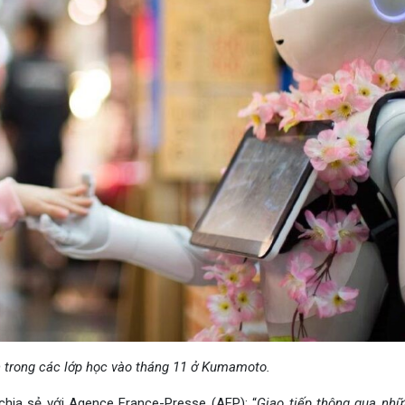
ện trong các lớp học vào tháng 11 ở Kumamoto.
hia sẻ với Agence France-Presse (AFP): “
Giao tiếp thông qua nhữ