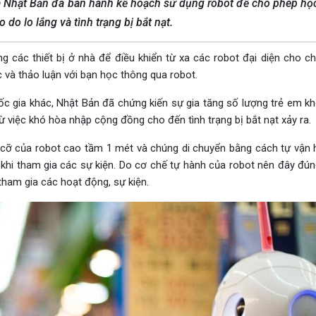
 Nhật Bản đã ban hành kế hoạch sử dụng robot để cho phép họ
 do lo lắng và tình trạng bị bắt nạt.
các thiết bị ở nhà để điều khiển từ xa các robot đại diện cho c
 và thảo luận với bạn học thông qua robot.
 gia khác, Nhật Bản đã chứng kiến ​​​​sự gia tăng số lượng trẻ em k
ừ việc khó hòa nhập cộng đồng cho đến tình trạng bị bắt nạt xảy ra.
h cỡ của robot cao tầm 1 mét và chúng di chuyển bằng cách tự vận h
 khi tham gia các sự kiện. Do cơ chế tự hành của robot nên đây đún
tham gia các hoạt động, sự kiện.