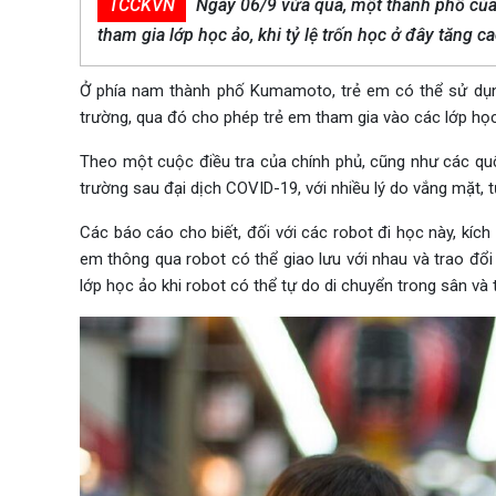
TCCKVN
Ngày 06/9 vừa qua, một thành phố của
tham gia lớp học ảo, khi tỷ lệ trốn học ở đây tăng cao
Ở phía nam thành phố Kumamoto, trẻ em có thể sử dụng 
trường, qua đó cho phép trẻ em tham gia vào các lớp học
Theo một cuộc điều tra của chính phủ, cũng như các quốc
trường sau đại dịch COVID-19, với nhiều lý do vắng mặt, t
Các báo cáo cho biết, đối với các robot đi học này, kíc
em thông qua robot có thể giao lưu với nhau và trao đổi
lớp học ảo khi robot có thể tự do di chuyển trong sân và 