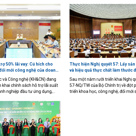
trợ 50% lãi vay: Cú hích cho
Thực hiện Nghị quyết 57: Lấy sả
đổi mới công nghệ của doanh
và hiệu quả thực chất làm thước 
c và Công nghệ (KH&CN) đang
Sau một năm rưỡi triển khai Nghị q
n khai chính sách hỗ trợ lãi suất
57-NQ/TW của Bộ Chính trị về đột 
nh nghiệp đầu tư ứng dụng,
triển khoa học, công nghệ, đổi mới
 và đổi mới công nghệ thông
và chuyển đổi số quốc gia, Việt Na
 mới công nghệ quốc gia
được nhiều kết quả bước đầu quan 
eo phương án được đưa ra,
song cũng bộc lộ không ít hạn chế 
ệp sẽ được Nhà nước hỗ trợ 50%
khâu tổ chức thực hiện. Tại Hội ngh
 theo hợp đồng tín dụng, với
quốc sơ kết 18 tháng triển khai Ngh
 tối đa không vượt quá 6%/năm
57 diễn ra chiều 1/7, Tổng Bí thư, C
 hỗ trợ kéo dài tối đa 5 năm.
nước Tô Lâm đã đưa ra thông điệp