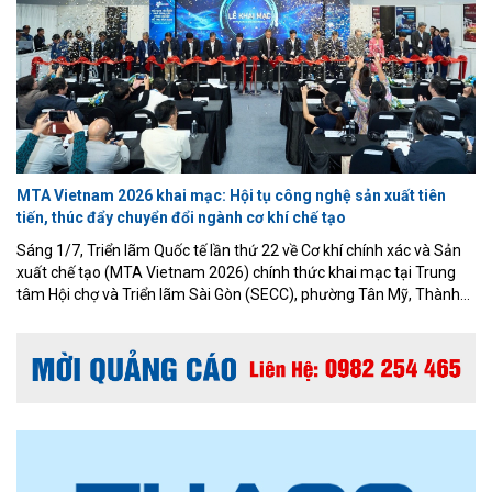
MTA Vietnam 2026 khai mạc: Hội tụ công nghệ sản xuất tiên
tiến, thúc đẩy chuyển đổi ngành cơ khí chế tạo
Sáng 1/7, Triển lãm Quốc tế lần thứ 22 về Cơ khí chính xác và Sản
xuất chế tạo (MTA Vietnam 2026) chính thức khai mạc tại Trung
tâm Hội chợ và Triển lãm Sài Gòn (SECC), phường Tân Mỹ, Thành
phố Hồ Chí Minh. Sự kiện do Công ty Informa Markets Việt Nam tổ
chức, trở thành điểm hẹn quan trọng của cộng đồng doanh nghiệp
cơ khí, chế tạo và công nghiệp hỗ trợ trong bối cảnh sản xuất thông
minh đang phát triển mạnh mẽ.