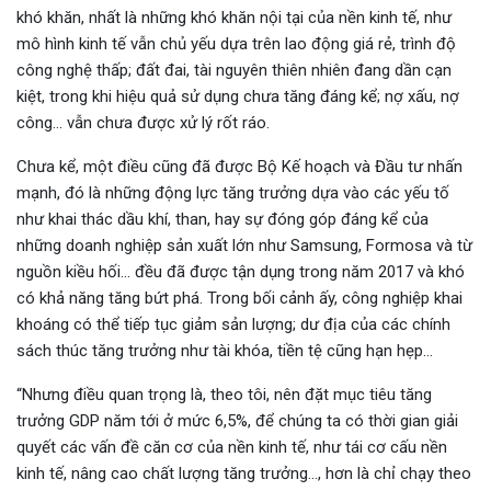
khó khăn, nhất là những khó khăn nội tại của nền kinh tế, như
mô hình kinh tế vẫn chủ yếu dựa trên lao động giá rẻ, trình độ
công nghệ thấp; đất đai, tài nguyên thiên nhiên đang dần cạn
kiệt, trong khi hiệu quả sử dụng chưa tăng đáng kể; nợ xấu, nợ
công… vẫn chưa được xử lý rốt ráo.
Chưa kể, một điều cũng đã được Bộ Kế hoạch và Đầu tư nhấn
mạnh, đó là những động lực tăng trưởng dựa vào các yếu tố
như khai thác dầu khí, than, hay sự đóng góp đáng kể của
những
d
oanh nghiệp sản xuất lớn như Samsung, Formosa và từ
nguồn kiều hối… đều đã được tận dụng trong năm 2017 và khó
có khả năng tăng bứt phá. Trong bối cảnh ấy, công nghiệp khai
khoáng có thể tiếp tục giảm sản lượng; dư địa của các chính
sách thúc tăng trưởng như tài khóa, tiền tệ cũng hạn hẹp…
“Nhưng điều quan trọng là, theo tôi, nên đặt mục tiêu tăng
trưởng GDP năm tới ở mức 6,5%, để chúng ta có thời gian giải
quyết các vấn đề căn cơ của nền kinh tế, như tái cơ cấu nền
kinh tế, nâng cao chất lượng tăng trưởng…, hơn là chỉ chạy theo