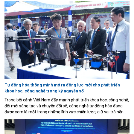
nghiệp mà còn đánh dấu bước ngoặt của ngành công nghiệp luyện
kim Việt Nam khi lần đầu tiên làm chủ công nghệ điện phân nhôm
hiện đại, hoàn thiện chuỗi giá trị từ khai thác bauxite, sản xuất
alumin đến luyện nhôm kim loại.
Tự động hóa thông minh mở ra động lực mới cho phát triển
khoa học, công nghệ trong kỷ nguyên số
Trong bối cảnh Việt Nam đẩy mạnh phát triển khoa học, công nghệ,
đổi mới sáng tạo và chuyển đổi số, công nghệ tự động hóa đang
được xem là một trong những lĩnh vực chiến lược, giữ vai trò nền
tảng đối với quá trình hiện đại hóa nền kinh tế và nâng cao năng lực
cạnh tranh quốc gia. Đây là nhận định được các chuyên gia, nhà
quản lý và nhà khoa học nhấn mạnh tại Hội nghị Khoa học và Triển