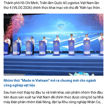
Thành phố Hồ Chí Minh, Triển lãm Quốc tế Logistics Việt Nam lần
thứ 4 (VILOG 2026) chính thức khai mạc với chủ đề "Kiến tạo thông
minh và bền vững". Sự kiện quy tụ 450 doanh nghiệp đến từ 22
quốc gia và vùng lãnh thổ cùng hơn 550 gian hàng, tiếp tục khẳng
định vai trò là một trong những diễn đàn kết nối quan trọng nhất
của ngành logistics Việt Nam.
Nhôm thỏi “Made in Vietnam” mở ra chương mới cho ngành
công nghiệp vật liệu
Sau hơn một thập kỷ đầu tư và triển khai, sản phẩm nhôm thỏi đầu
tiên được sản xuất tại Việt Nam đã chính thức được công bố tại Nhà
máy Điện phân nhôm Đắk Nông, đặt tại Khu công nghiệp Nhân Cơ,
tỉnh Lâm Đồng. Đây không chỉ là cột mốc quan trọng của doanh