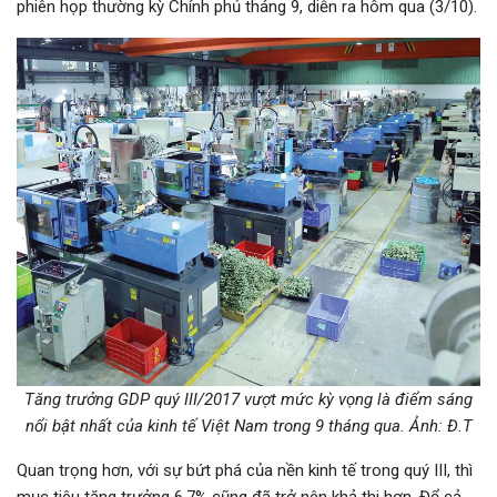
phiên họp thường kỳ Chính phủ tháng 9, diễn ra hôm qua (3/10).
Tăng trưởng GDP quý III/2017 vượt mức kỳ vọng là điểm sáng
nổi bật nhất của kinh tế Việt Nam trong 9 tháng qua. Ảnh: Đ.T
Quan trọng hơn, với sự bứt phá của nền kinh tế trong quý III, thì
mục tiêu tăng trưởng 6,7% cũng đã trở nên khả thi hơn. Để cả