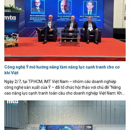
lãm quốc tế về Điều khiển và Tự động hóa lần thứ 8 (VCCA 2026),
khai mạc sáng 16/7 tại Trường Đại học Quy Nhơn, tỉnh Gia Lai.
Công nghệ Ý mở hướng nâng tầm năng lực cạnh tranh cho cơ
khí Việt
Ngày 2/7, tại TP.HCM, IMT Việt Nam – nhóm các doanh nghiệp
công nghệ sản xuất của Ý – đã tổ chức hội thảo với chủ đề "Nâng
cao năng lực cạnh tranh toàn cầu cho doanh nghiệp Việt Nam: Khai
phá lợi thế về độ chính xác thông qua công nghệ sản xuất của Ý".
Sự kiện nằm trong khuôn khổ Triển lãm Quốc tế lần thứ 22 về Cơ
khí chính xác, Máy công cụ và Gia công kim loại (MTA Vietnam
2026), diễn ra tại Trung tâm Hội chợ và Triển lãm Sài Gòn (SECC).