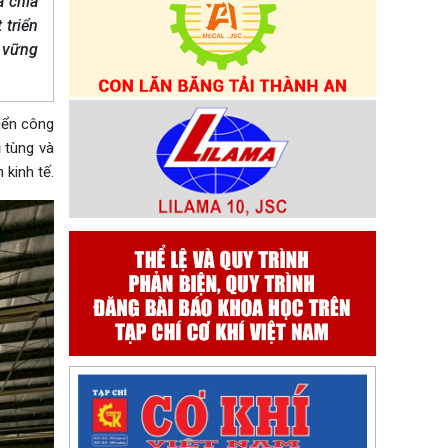
à chìa
 triển
n vững
iển công
ụ tùng và
 kinh tế.