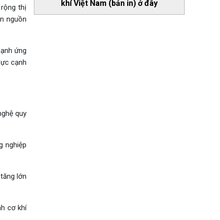
khí Việt Nam (bản in) ở đây
rộng thị
ển nguồn
mạnh ứng
lực cạnh
nghệ quy
g nghiệp
tăng lớn
nh cơ khí