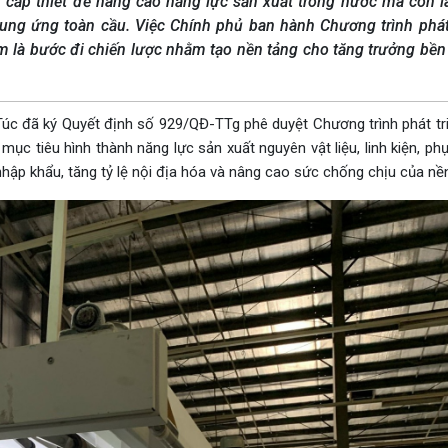
u cấp thiết để nâng cao năng lực sản xuất trong nước mà còn l
ung ứng toàn cầu. Việc Chính phủ ban hành Chương trình phát
m là bước đi chiến lược nhằm tạo nền tảng cho tăng trưởng bề
c đã ký Quyết định số 929/QĐ-TTg phê duyệt Chương trình phát tr
mục tiêu hình thành năng lực sản xuất nguyên vật liệu, linh kiện, ph
hập khẩu, tăng tỷ lệ nội địa hóa và nâng cao sức chống chịu của nền