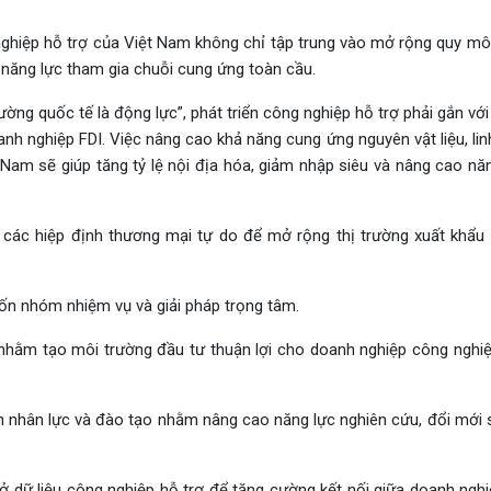
nghiệp hỗ trợ của Việt Nam không chỉ tập trung vào mở rộng quy m
năng lực tham gia chuỗi cung ứng toàn cầu.
ường quốc tế là động lực”, phát triển công nghiệp hỗ trợ phải gắn vớ
h nghiệp FDI. Việc nâng cao khả năng cung ứng nguyên vật liệu, lin
Nam sẽ giúp tăng tỷ lệ nội địa hóa, giảm nhập siêu và nâng cao năn
 các hiệp định thương mại tự do để mở rộng thị trường xuất khẩu
bốn nhóm nhiệm vụ và giải pháp trọng tâm.
t nhằm tạo môi trường đầu tư thuận lợi cho doanh nghiệp công nghiệ
n nhân lực và đào tạo nhằm nâng cao năng lực nghiên cứu, đổi mới 
ở dữ liệu công nghiệp hỗ trợ để tăng cường kết nối giữa doanh nghi