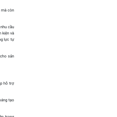
ô mà còn
i nhu cầu
h kiện và
g lực tự
 cho sản
p hỗ trợ
sáng tạo
ệp trong