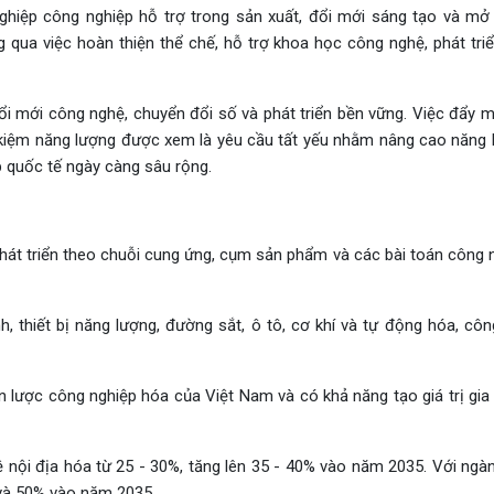
hiệp công nghiệp hỗ trợ trong sản xuất, đổi mới sáng tạo và mở 
ng qua việc hoàn thiện thể chế, hỗ trợ khoa học công nghệ, phát tri
 đổi mới công nghệ, chuyển đổi số và phát triển bền vững. Việc đẩy 
t kiệm năng lượng được xem là yêu cầu tất yếu nhằm nâng cao năng 
p quốc tế ngày càng sâu rộng.
phát triển theo chuỗi cung ứng, cụm sản phẩm và các bài toán công 
 thiết bị năng lượng, đường sắt, ô tô, cơ khí và tự động hóa, côn
n lược công nghiệp hóa của Việt Nam và có khả năng tạo giá trị gia 
ệ nội địa hóa từ 25 - 30%, tăng lên 35 - 40% vào năm 2035. Với ngà
 và 50% vào năm 2035.