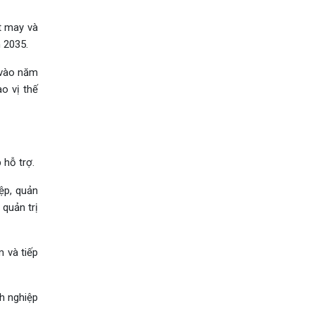
t may và
 2035.
 vào năm
o vị thế
 hỗ trợ.
ệp, quản
quản trị
 và tiếp
h nghiệp