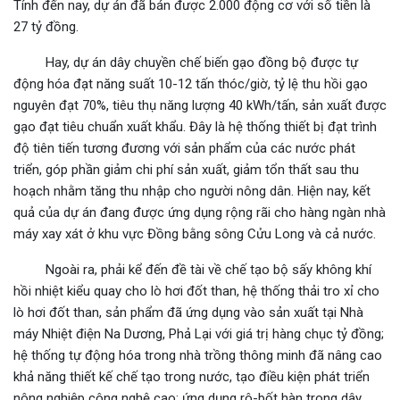
Tính đến nay, dự án đã bán được 2.000 động cơ với số tiền là
27 tỷ đồng.
Hay, dự án dây chuyền chế biến gạo đồng bộ được tự
động hóa đạt năng suất 10-12 tấn thóc/giờ, tỷ lệ thu hồi gạo
nguyên đạt 70%, tiêu thụ năng lượng 40 kWh/tấn, sản xuất được
gạo đạt tiêu chuẩn xuất khẩu. Đây là hệ thống thiết bị đạt trình
độ tiên tiến tương đương với sản phẩm của các nước phát
triển, góp phần giảm chi phí sản xuất, giảm tổn thất sau thu
hoạch nhằm tăng thu nhập cho người nông dân. Hiện nay, kết
quả của dự án đang được ứng dụng rộng rãi cho hàng ngàn nhà
máy xay xát ở khu vực Đồng bằng sông Cửu Long và cả nước.
Ngoài ra, phải kể đến đề tài về chế tạo bộ sấy không khí
hồi nhiệt kiểu quay cho lò hơi đốt than, hệ thống thải tro xỉ cho
lò hơi đốt than, sản phẩm đã ứng dụng vào sản xuất tại Nhà
máy Nhiệt điện Na Dương, Phả Lại với giá trị hàng chục tỷ đồng;
hệ thống tự động hóa trong nhà trồng thông minh đã nâng cao
khả năng thiết kế chế tạo trong nước, tạo điều kiện phát triển
nông nghiệp công nghệ cao; ứng dụng rô-bốt hàn trong dây