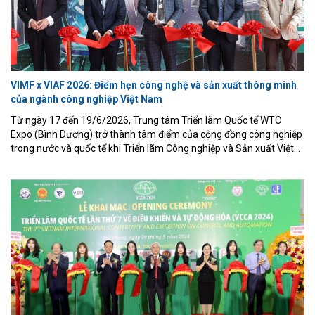
VIMF x VIAF 2026: Điểm hẹn công nghệ và sản xuất thông minh
của ngành công nghiệp Việt Nam
Từ ngày 17 đến 19/6/2026, Trung tâm Triển lãm Quốc tế WTC
Expo (Bình Dương) trở thành tâm điểm của cộng đồng công nghiệp
trong nước và quốc tế khi Triển lãm Công nghiệp và Sản xuất Việt
Nam (Vietnam Industrial & Manufacturing Fair – VIMF) phối hợp
cùng Triển lãm Tự động hóa Công nghiệp Việt Nam (Vietnam
Industrial Automation Fiesta – VIAF) chính thức diễn ra với chủ đề
“Cơ hội giao thương quốc tế – Kết nối tương lai công nghiệp”.