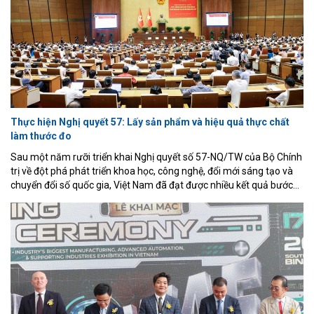
Thực hiện Nghị quyết 57: Lấy sản phẩm và hiệu quả thực chất
làm thước đo
Sau một năm rưỡi triển khai Nghị quyết số 57-NQ/TW của Bộ Chính
trị về đột phá phát triển khoa học, công nghệ, đổi mới sáng tạo và
chuyển đổi số quốc gia, Việt Nam đã đạt được nhiều kết quả bước
đầu quan trọng, song cũng bộc lộ không ít hạn chế trong khâu tổ
chức thực hiện. Tại Hội nghị toàn quốc sơ kết 18 tháng triển khai
Nghị quyết 57 diễn ra chiều 1/7, Tổng Bí thư, Chủ tịch nước Tô Lâm
đã đưa ra thông điệp xuyên suốt: giai đoạn tiếp theo phải chuyển
mạnh từ xây dựng cơ chế sang tạo ra sản phẩm, từ hoàn thành
nhiệm vụ sang tạo ra giá trị thực chất, coi hiệu quả cuối cùng là
thước đo của mọi hoạt động.