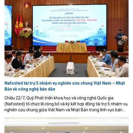
Nafosted tài trợ 5 nhiệm vụ nghiên cứu chung Việt Nam – Nhật
Bản về công nghệ bán dẫn
Chiều 22/7, Quỹ Phát triển khoa học và công nghệ Quốc gia
(Nafosted) tổ chức lễ công bố và ký kết hợp đồng tài trợ 5 nhiệm vụ
nghiên cứu chung giữa Việt Nam và Nhật Bản trong lĩnh vực bán
dẫn. Đây là dấu mốc quan trọng, đánh dấu bước chuyển từ hợp tác
song phương sang triển khai các dự án nghiên cứu chung, góp
phần thúc đẩy làm chủ công nghệ lõi và phát triển hệ sinh thái bán