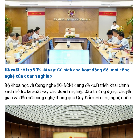
dẫn Việt Nam.
Đề xuất hỗ trợ 50% lãi vay: Cú hích cho hoạt động đổi mới công
nghệ của doanh nghiệp
Bộ Khoa học và Công nghệ (KH&CN) đang đề xuất triển khai chính
sách hỗ trợ lãi suất vay cho doanh nghiệp đầu tư ứng dụng, chuyển
giao và đổi mới công nghệ thông qua Quỹ Đổi mới công nghệ quốc
gia (NATIF). Theo phương án được đưa ra, doanh nghiệp sẽ được
Nhà nước hỗ trợ 50% lãi suất vay theo hợp đồng tín dụng, với mức
hỗ trợ tối đa không vượt quá 6%/năm và thời gian hỗ trợ kéo dài tối
đa 5 năm.