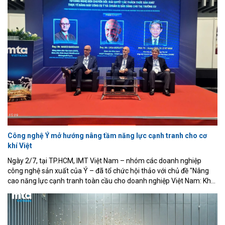
cạnh tranh quốc gia. Đây là nhận định được các chuyên gia, nhà
quản lý và nhà khoa học nhấn mạnh tại Hội nghị Khoa học và Triển
lãm quốc tế về Điều khiển và Tự động hóa lần thứ 8 (VCCA 2026),
khai mạc sáng 16/7 tại Trường Đại học Quy Nhơn, tỉnh Gia Lai.
Công nghệ Ý mở hướng nâng tầm năng lực cạnh tranh cho cơ
khí Việt
Ngày 2/7, tại TP.HCM, IMT Việt Nam – nhóm các doanh nghiệp
công nghệ sản xuất của Ý – đã tổ chức hội thảo với chủ đề "Nâng
cao năng lực cạnh tranh toàn cầu cho doanh nghiệp Việt Nam: Khai
phá lợi thế về độ chính xác thông qua công nghệ sản xuất của Ý".
Sự kiện nằm trong khuôn khổ Triển lãm Quốc tế lần thứ 22 về Cơ
khí chính xác, Máy công cụ và Gia công kim loại (MTA Vietnam
2026), diễn ra tại Trung tâm Hội chợ và Triển lãm Sài Gòn (SECC).