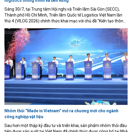
logistics thông minh và bền vững
Sáng 30/7, tại Trung tâm Hội nghị và Triển lãm Sài Gòn (SECC),
Thành phố Hồ Chí Minh, Triển lãm Quốc tế Logistics Việt Nam lần
thứ 4 (VILOG 2026) chính thức khai mạc với chủ đề "Kiến tạo thông
minh và bền vững". Sự kiện quy tụ 450 doanh nghiệp đến từ 22
quốc gia và vùng lãnh thổ cùng hơn 550 gian hàng, tiếp tục khẳng
định vai trò là một trong những diễn đàn kết nối quan trọng nhất
của ngành logistics Việt Nam.
Nhôm thỏi “Made in Vietnam” mở ra chương mới cho ngành
công nghiệp vật liệu
Sau hơn một thập kỷ đầu tư và triển khai, sản phẩm nhôm thỏi đầu
tiên được sản xuất tại Việt Nam đã chính thức được công bố tại Nhà