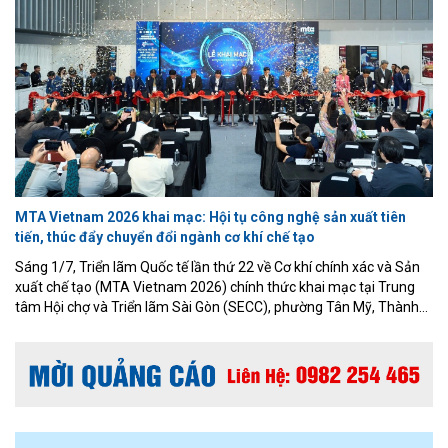
MTA Vietnam 2026 khai mạc: Hội tụ công nghệ sản xuất tiên
tiến, thúc đẩy chuyển đổi ngành cơ khí chế tạo
Sáng 1/7, Triển lãm Quốc tế lần thứ 22 về Cơ khí chính xác và Sản
xuất chế tạo (MTA Vietnam 2026) chính thức khai mạc tại Trung
tâm Hội chợ và Triển lãm Sài Gòn (SECC), phường Tân Mỹ, Thành
phố Hồ Chí Minh. Sự kiện do Công ty Informa Markets Việt Nam tổ
chức, trở thành điểm hẹn quan trọng của cộng đồng doanh nghiệp
cơ khí, chế tạo và công nghiệp hỗ trợ trong bối cảnh sản xuất thông
minh đang phát triển mạnh mẽ.