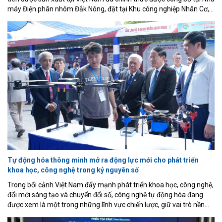
máy Điện phân nhôm Đắk Nông, đặt tại Khu công nghiệp Nhân Cơ,
tỉnh Lâm Đồng. Đây không chỉ là cột mốc quan trọng của doanh
nghiệp mà còn đánh dấu bước ngoặt của ngành công nghiệp luyện
kim Việt Nam khi lần đầu tiên làm chủ công nghệ điện phân nhôm
hiện đại, hoàn thiện chuỗi giá trị từ khai thác bauxite, sản xuất
alumin đến luyện nhôm kim loại.
Tự động hóa thông minh mở ra động lực mới cho phát triển
khoa học, công nghệ trong kỷ nguyên số
Trong bối cảnh Việt Nam đẩy mạnh phát triển khoa học, công nghệ,
đổi mới sáng tạo và chuyển đổi số, công nghệ tự động hóa đang
được xem là một trong những lĩnh vực chiến lược, giữ vai trò nền
tảng đối với quá trình hiện đại hóa nền kinh tế và nâng cao năng lực