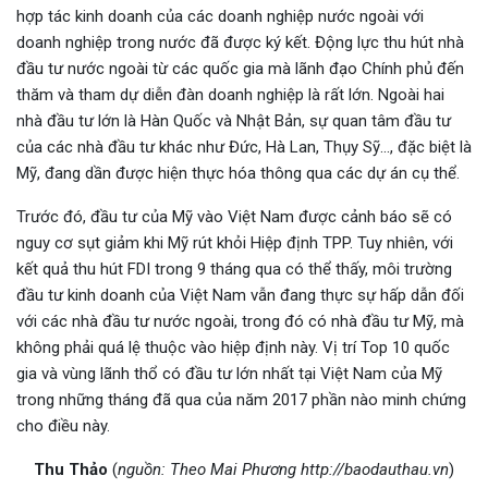
hợp tác kinh doanh của các doanh nghiệp nước ngoài với
doanh nghiệp trong nước đã được ký kết. Động lực thu hút nhà
đầu tư nước ngoài từ các quốc gia mà lãnh đạo Chính phủ đến
thăm và tham dự diễn đàn doanh nghiệp là rất lớn. Ngoài hai
nhà đầu tư lớn là Hàn Quốc và Nhật Bản, sự quan tâm đầu tư
của các nhà đầu tư khác như Đức, Hà Lan, Thụy Sỹ…, đặc biệt là
Mỹ, đang dần được hiện thực hóa thông qua các dự án cụ thể.
Trước đó, đầu tư của Mỹ vào Việt Nam được cảnh báo sẽ có
nguy cơ sụt giảm khi Mỹ rút khỏi Hiệp định TPP. Tuy nhiên, với
kết quả thu hút FDI trong 9 tháng qua có thể thấy, môi trường
đầu tư kinh doanh của Việt Nam vẫn đang thực sự hấp dẫn đối
với các nhà đầu tư nước ngoài, trong đó có nhà đầu tư Mỹ, mà
không phải quá lệ thuộc vào hiệp định này. Vị trí Top 10 quốc
gia và vùng lãnh thổ có đầu tư lớn nhất tại Việt Nam của Mỹ
trong những tháng đã qua của năm 2017 phần nào minh chứng
cho điều này.
Thu
Thảo
(
nguồn: Theo Mai Phương http://baodauthau.vn
)