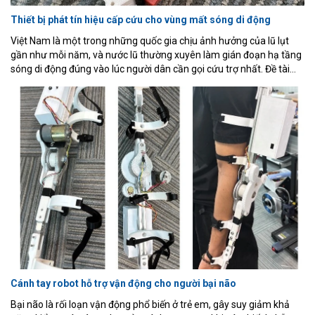
Thiết bị phát tín hiệu cấp cứu cho vùng mất sóng di động
Việt Nam là một trong những quốc gia chịu ảnh hưởng của lũ lụt
gần như mỗi năm, và nước lũ thường xuyên làm gián đoạn hạ tầng
sóng di động đúng vào lúc người dân cần gọi cứu trợ nhất. Đề tài
trình bày quá trình thiết kế, chế tạo và thử nghiệm một hệ thống
thiết bị phát tín hiệu cấp cứu di động, chi phí thấp, dùng cho khu vực
không có sóng di động, gồm một bộ phát di động (ESP32-C3, GPS,
LoRa và nút SOS thủ công) gửi gói tin vị trí qua LoRa khi được kích
hoạt, một bộ thu đặt tại trạm cố định chuyển tiếp gói tin nhận được
qua Wi-Fi tới backend Express.js/SQLite, và một trang web hiển thị
trực quan giúp đội cứu hộ theo dõi trạng thái từng thiết bị theo thời
gian thực.
Cánh tay robot hỗ trợ vận động cho người bại não
Bại não là rối loạn vận động phổ biến ở trẻ em, gây suy giảm khả