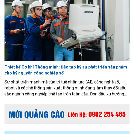
Thiết kế Cơ khí Thông minh: Đào tạo kỹ sư phát triển sản phẩm
cho kỷ nguyên công nghiệp số
Sự phát triển mạnh mẽ của trí tuệ nhân tạo (AI), công nghệ số,
robot và các hệ thống sản xuất thông minh đang làm thay đổi sâu
sắc ngành công nghiệp chế tạo trên toàn cầu. Đón đầu xu hướng
đó, Chương trình đào tạo Thiết kế Cơ khí Thông minh thuộc ngành
Kỹ thuật Cơ khí, Khoa Cơ khí – Cơ điện tử, Đại học Phenikaa được
xây dựng theo định hướng ứng dụng, kết hợp nền tảng cơ khí
truyền thống với các công nghệ thiết kế và sản xuất hiện đại.