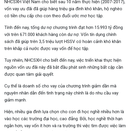
NHCSXH Việt Nam cho biết sau 10 năm thực hiện (2007-2017),
vốn vay ưu đãi đã giúp hàng triệu gia đình khó khăn, hộ nghèo
có tiền chu cấp cho con theo đuổi ước mơ học tập.
Tính đến nay, tổng dư nợ chương trình đạt hơn 15.993 tỷ đồng
với trên 671.000 khách hàng còn dư nợ. Vốn tín dụng chính
sách đã giúp trên 3,5 triệu lượt HSSV có hoàn cảnh khó khăn
trên khắp cả nước được vay vốn để học tập.
Tuy nhiên, NHCSXH cho biết đến nay, việc triển khai thực hiện
nguồn vốn ưu đãi này đã bắt đầu phát sinh những bất cập cần
được quan tâm giải quyết.
Cụ thể là doanh số cho vay của chương trình giảm dần mà
nguyên nhân dẫn đến tình trạng này chính là do nhu cầu vay
giảm mạnh.
Hiện, nhiều gia đình lựa chọn cho con đi học nghề nhiều hơn là
vào học các trường đại học, cao đẳng. Bởi, học nghề thời hạn
ngắn hơn, vay vốn ít hơn và ra trường thì việc tìm được việc làm