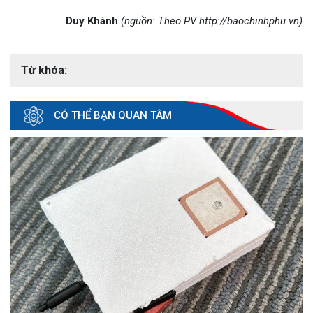
Duy Khánh
(nguồn: Theo PV
http://baochinhphu.vn)
Từ khóa:
CÓ THỂ BẠN QUAN TÂM