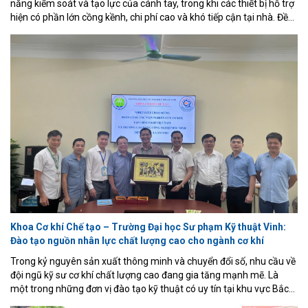
năng kiểm soát và tạo lực của cánh tay, trong khi các thiết bị hỗ trợ
hiện có phần lớn cồng kềnh, chi phí cao và khó tiếp cận tại nhà. Đề
tài trình bày thiết kế, chế tạo và thử nghiệm thực tế một cánh tay
hỗ trợ vận động chi phí thấp cho bệnh nhân bại não, sử dụng cảm
biến lực (loadcell + HX711), biến trở đo góc khớp, vi điều khiển
ESP32 và động cơ DC điều khiển qua driver L298N.
Khoa Cơ khí Chế tạo – Trường Đại học Sư phạm Kỹ thuật Vinh:
Đào tạo nguồn nhân lực chất lượng cao cho ngành cơ khí
Trong kỷ nguyên sản xuất thông minh và chuyển đổi số, nhu cầu về
đội ngũ kỹ sư cơ khí chất lượng cao đang gia tăng mạnh mẽ. Là
một trong những đơn vị đào tạo kỹ thuật có uy tín tại khu vực Bắc
Trung Bộ, Khoa Cơ khí Chế tạo – Trường Đại học Sư phạm Kỹ thuật