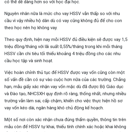
có thể dễ dàng hơn so với học đại học.
Nguyên nhân nữa là mức cho vay HSSV vẫn thấp so với nhu
cầu vì vậy nhiều hộ dân dù có vay cũng không đủ để cho con
theo học nên họ không vay.
Theo quy định, hiện nay mỗi HSSV đủ điều kiện sẽ được vay 1,5
triệu đồng/tháng với lãi suất 0,55%/tháng trong khi mỗi tháng
HSSV cần chi tiêu tối thiểu khoảng 4 triệu đồng cho các nhu
cầu học tập và sinh hoạt.
Việc hoàn chỉnh thủ tục để HSSV được vay vốn cũng còn một
số vấn đề cần có sự vào cuộc hơn nữa của các trường. Chẳng
hạn, mẫu giấy xác nhận vay vốn mặc dù đã được Bộ Giáo dục
và Đào tạo, NHCSXH quy định rõ ràng, thống nhất, nhưng nhiều
trường vẫn làm sai, cấp chậm, khiến cho việc thực hiện hồ sơ
vay vốn kéo dài, ngân hàng khó chủ động kế hoạch.
Một số nơi còn xác nhận chưa đúng thẩm quyền, thông tin trên
mẫu còn để HSSV tự khai, thiếu tính chính xác hoặc khai không