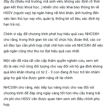
đầy đủ (thiếu mã trường, mã sinh viên, không xác định rõ thời
gian kết thúc khoá học…) khiến cho việc khai báo thông tin về
HSSV (người vay) tại ngân hàng rất khó khăn, ảnh hưởng đến
việc làm thủ tục vay vốn, quản lý, thống kê số liệu, xác định kỳ
hạn trả nợ…
Chính vì vậy, để chương trình phát huy hiệu quả cao, NHCSXH
cho rằng, trong thời gian tới các tổ chức hội, đoàn thể, các cơ
sở đào tạo cần phối hợp chặt chẽ hơn nữa với NHCSXH để việc
giải ngân cũng như thu nợ đạt hiệu quả cao nhất.
Một vấn đề nữa rất cần cấp thẩm quyền nghiên cứu, xem xét
đó là việc mở rộng đối tượng cho vay đối với hộ gia đình không
quá khó khăn nhưng có từ 2 - 3 con đang đi học trở lên nhằm
giúp họ giải tỏa được gánh nặng về tài chính.
NHCSXH cho rằng, việc tiếp tục nâng mức cho vay đối với
chương trình để đáp ứng ngày càng tốt hơn nhu cầu trang trải
chi phí cho HSSV cần được quan tâm xem xét điều chỉnh phù
hợp.