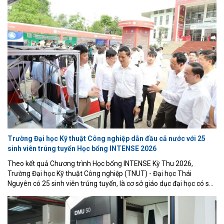
Vinh đang từng bước khẳng định vị thế thông qua mô hình đào tạo
gắn với doanh nghiệp, nghiên cứu ứng dụng và đổi mới sáng tạo.
Trường Đại học Kỹ thuật Công nghiệp dẫn đầu cả nước với 25
sinh viên trúng tuyển Học bổng INTENSE 2026
Theo kết quả Chương trình Học bổng INTENSE Kỳ Thu 2026,
Trường Đại học Kỹ thuật Công nghiệp (TNUT) - Đại học Thái
Nguyên có 25 sinh viên trúng tuyển, là cơ sở giáo dục đại học có số
lượng sinh viên được lựa chọn cao nhất trong tổng số 188 sinh viên
Việt Nam nhận học bổng năm nay.