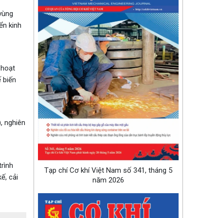
vùng
ển kinh
 hoạt
 biến
, nghiên
rình
Tạp chí Cơ khí Việt Nam số 341, tháng 5
ế, cải
năm 2026