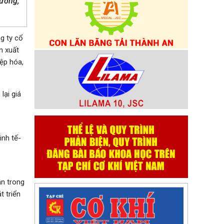
rường,
g ty cổ
n xuất
ệp hóa,
lại giá
inh tế-
ẫn trong
t triển