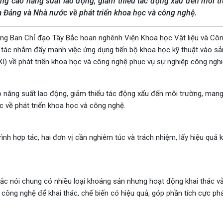
âng cao năng suất lao động, giảm thiểu tác động xấu đến môi t
ủa Đảng và Nhà nước về phát triển khoa học và công nghệ.
ng Ban Chỉ đạo Tây Bắc hoan nghênh Viện Khoa học Vật liệu và Côn
 tác nhằm đẩy mạnh việc ứng dụng tiến bộ khoa học kỹ thuật vào sả
XI) về phát triển khoa học và công nghệ phục vụ sự nghiệp công nghi
 năng suất lao động, giảm thiểu tác động xấu đến môi trường, mang 
c về phát triển khoa học và công nghệ.
nh hợp tác, hai đơn vị cần nghiêm túc và trách nhiệm, lấy hiệu quả k
ắc nói chung có nhiều loại khoáng sản nhưng hoạt động khai thác v
 công nghệ để khai thác, chế biến có hiệu quả, góp phần tích cực phá