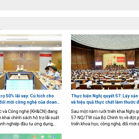
trợ 50% lãi vay: Cú hích cho
Thực hiện Nghị quyết 57: Lấy sả
đổi mới công nghệ của doanh
và hiệu quả thực chất làm thước 
c và Công nghệ (KH&CN) đang
Sau một năm rưỡi triển khai Nghị q
n khai chính sách hỗ trợ lãi suất
57-NQ/TW của Bộ Chính trị về đột 
nh nghiệp đầu tư ứng dụng,
triển khoa học, công nghệ, đổi mới
 và đổi mới công nghệ thông
và chuyển đổi số quốc gia, Việt Na
 mới công nghệ quốc gia
được nhiều kết quả bước đầu quan 