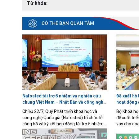
Từ khóa:
CÓ THỂ BẠN QUAN TÂM
Nafosted tài trợ 5 nhiệm vụ nghiên cứu
Đề xuất hỗ 
chung Việt Nam – Nhật Bản về công nghệ
hoạt động 
bán dẫn
nghiệp
Chiều 22/7, Quỹ Phát triển khoa học và
Bộ Khoa họ
công nghệ Quốc gia (Nafosted) tổ chức lễ
đề xuất triể
công bố và ký kết hợp đồng tài trợ 5 nhiệm
vay cho doa
vụ nghiên cứu chung giữa Việt Nam và Nhật
chuyển giao
Bản trong lĩnh vực bán dẫn. Đây là dấu mốc
qua Quỹ Đổi