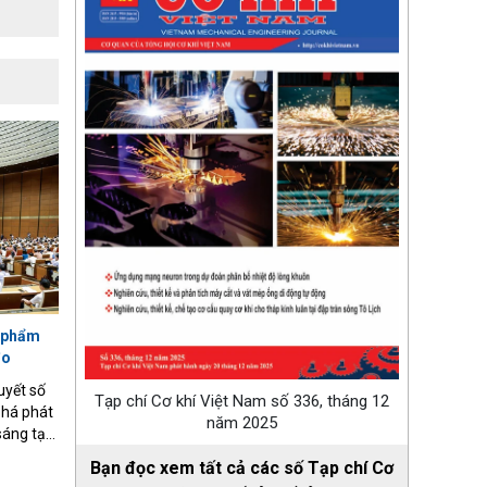
n phẩm
đo
uyết số
Tạp chí Cơ khí Việt Nam số 336, tháng 12
phá phát
năm 2025
 sáng tạo
m đã đạt
Bạn đọc xem tất cả các số Tạp chí Cơ
trọng,