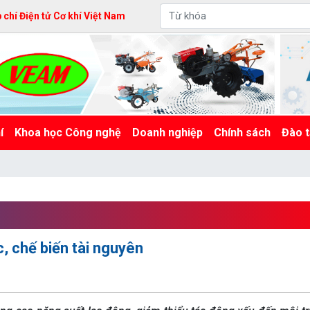
chí Điện tử Cơ khí Việt Nam
í
Khoa học Công nghệ
Doanh nghiệp
Chính sách
Đào t
, chế biến tài nguyên