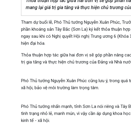
Thỏa thuận hợp tác giữa hai đơn vị sẽ góp phần n
mang lại giá trị gia tăng và thực hiện chủ trương c
Tham dự buổi lễ, Phó Thủ tướng Nguyễn Xuân Phúc, Trưở
phần khoáng sản Tây Bắc (Sơn La) ký kết thỏa thuận hợp
ngay sau khi có Nghị quyết Hội nghị Trung ương 6 (Khóa 
hiện đại hóa.
Thỏa thuận hợp tác giữa hai đơn vị sẽ góp phần nâng cao
trị gia tăng và thực hiện chủ trương của Đảng và Nhà nướ
Phó Thủ tướng Nguyễn Xuân Phúc cũng lưu ý, trong quá trì
xã hội, bảo vệ môi trường làm trọng tâm.
Phó Thủ tướng nhấn mạnh, tỉnh Sơn La nói riêng và Tây B
tình trạng nhỏ lẻ, manh mún, vì vậy cần áp dụng khoa học
kinh tế - xã hội.