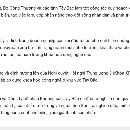
g, Bộ Công Thương và các tỉnh Tây Bắc làm tốt công tác quy hoạch 
 biến, tạo việc làm, góp phần nâng cao đời sống nhân dân và phát tri
y ra tình trạng doanh nghiệp sau khi đầu tư lớn cho chế biến nhưng
 vậy, cần xóa bỏ tình trạng manh mún, nhỏ lẻ trong khai thác và chế
quy mô lớn, có hàm lượng khoa học công nghệ cao…
g và định hướng lớn của Nghị quyết Hội nghị Trung ương 6 (Khóa XI)
iệp áp dụng khoa học công nghệ ở khu vực Tây Bắc.
u và Công ty cổ phần Khoáng sản Tây Bắc sẽ đầu tư nghiên cứu quy t
thác tại các điểm mỏ trong và ngoài tỉnh Sơn La; nghiên cứu, thiết k
tăng năng suất chế biến, giảm giá thành sản phẩm.