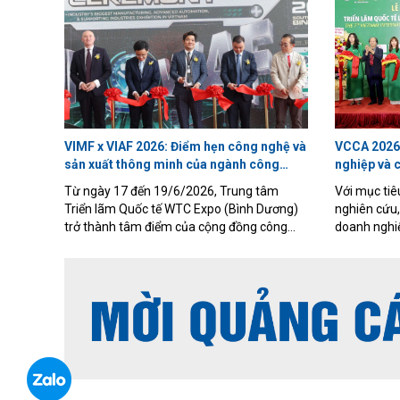
quan trọng, đánh dấu bước chuyển từ hợp
(NATIF). Th
tác song phương sang triển khai các dự án
doanh nghi
nghiên cứu chung, góp phần thúc đẩy làm
lãi suất vay
chủ công nghệ lõi và phát triển hệ sinh thái
mức hỗ trợ
bán dẫn Việt Nam.
và thời gian
VIMF x VIAF 2026: Điểm hẹn công nghệ và
VCCA 2026:
sản xuất thông minh của ngành công
nghiệp và 
nghiệp Việt Nam
nguyên số
Từ ngày 17 đến 19/6/2026, Trung tâm
Với mục tiêu
Triển lãm Quốc tế WTC Expo (Bình Dương)
nghiên cứu,
trở thành tâm điểm của cộng đồng công
doanh nghiệ
nghiệp trong nước và quốc tế khi Triển lãm
lãm quốc tế
Công nghiệp và Sản xuất Việt Nam
động hóa (V
(Vietnam Industrial & Manufacturing Fair –
16 đến 18/7
VIMF) phối hợp cùng Triển lãm Tự động hóa
tỉnh Gia La
Công nghiệp Việt Nam (Vietnam Industrial
minh - Công
Automation Fiesta – VIAF) chính thức diễn
số”.
ra với chủ đề “Cơ hội giao thương quốc tế –
Kết nối tương lai công nghiệp”.