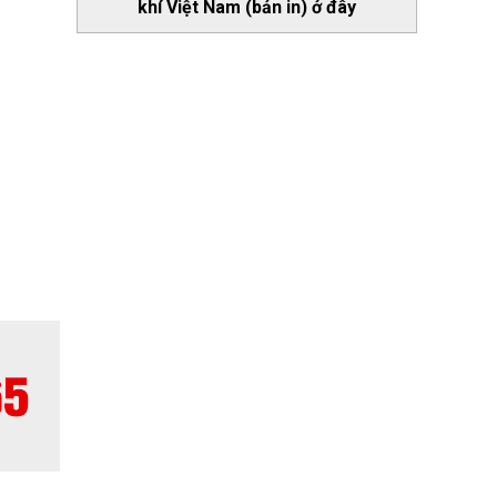
khí Việt Nam (bản in) ở đây
trong
ị toàn
ị quyết
hủ tịch
 xuyên
yển mạnh
n phẩm,
giá trị
à thước