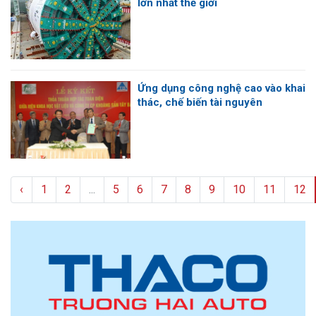
lớn nhất thế giới
Ứng dụng công nghệ cao vào khai
thác, chế biến tài nguyên
‹
1
2
...
5
6
7
8
9
10
11
12