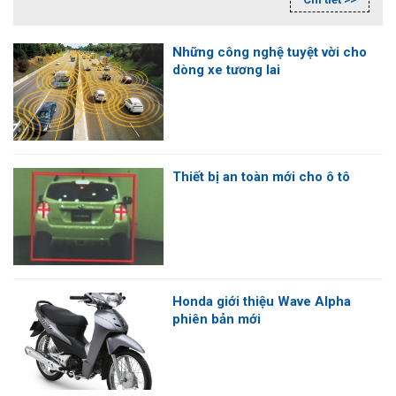
qua tour du lịch tự tạo của người dân); dự án số hóa mộ
liệt sỹ qua facebook (lietsi.com); cổng giáo dục trực tuyến
mở Giapschool…
Những công nghệ tuyệt vời cho
dòng xe tương lai
Thiết bị an toàn mới cho ô tô
Honda giới thiệu Wave Alpha
phiên bản mới