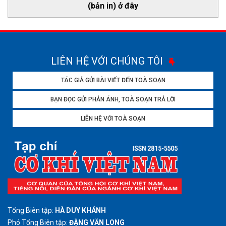
(bản in) ở đây
LIÊN HỆ VỚI CHÚNG TÔI
TÁC GIẢ GỬI BÀI VIẾT ĐẾN TOÀ SOẠN
BẠN ĐỌC GỬI PHẢN ÁNH, TOÀ SOẠN TRẢ LỜI
LIÊN HỆ VỚI TOÀ SOẠN
Tổng Biên tập:
HÀ DUY KHÁNH
Phó Tổng Biên tập:
ĐẶNG VĂN LONG