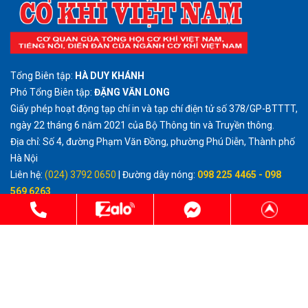
Tổng Biên tập:
HÀ DUY KHÁNH
Phó Tổng Biên tập:
ĐẶNG VĂN LONG
Giấy phép hoạt động tạp chí in và tạp chí điện tử số 378/GP-BTTTT,
ngày 22 tháng 6 năm 2021 của Bộ Thông tin và Truyền thông.
Địa chỉ: Số 4, đường Phạm Văn Đồng, phường Phú Diễn, Thành phố
Hà Nội
Liên hệ:
(024) 3792 0650
| Đường dây nóng:
098 225 4465 - 098
569 6263
Email:
tcckvietnam@gmail.com
http://cokhivietnam.vn
Cấm sao chép dưới mọi hình thức trên Tạp chí Điện tử Cơ khí Việt
Nam, nếu không có sự chấp thuận bằng văn bản