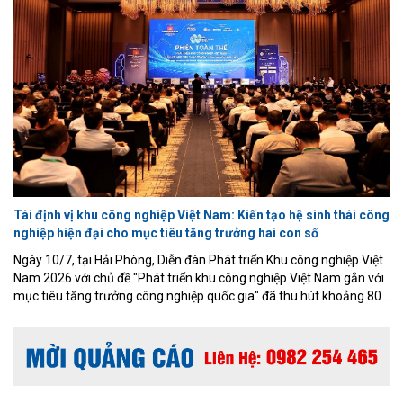
Tái định vị khu công nghiệp Việt Nam: Kiến tạo hệ sinh thái công
nghiệp hiện đại cho mục tiêu tăng trưởng hai con số
Ngày 10/7, tại Hải Phòng, Diễn đàn Phát triển Khu công nghiệp Việt
Nam 2026 với chủ đề "Phát triển khu công nghiệp Việt Nam gắn với
mục tiêu tăng trưởng công nghiệp quốc gia" đã thu hút khoảng 800
đại biểu là lãnh đạo các bộ, ngành, địa phương, ban quản lý khu
kinh tế, khu công nghiệp, các chủ đầu tư hạ tầng, tổ chức tài chính,
chuyên gia và doanh nghiệp trong nước, quốc tế.