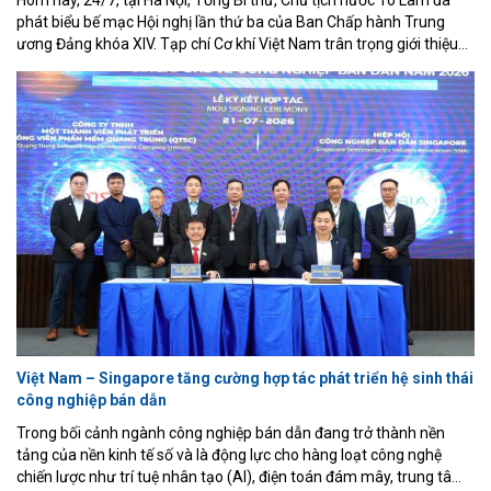
Hôm nay, 24/7, tại Hà Nội, Tổng Bí thư, Chủ tịch nước Tô Lâm đã
phát biểu bế mạc Hội nghị lần thứ ba của Ban Chấp hành Trung
ương Đảng khóa XIV. Tạp chí Cơ khí Việt Nam trân trọng giới thiệu
toàn văn bài phát biểu bế mạc của Tổng Bí thư, Chủ tịch nước Tô
Lâm.
Việt Nam – Singapore tăng cường hợp tác phát triển hệ sinh thái
công nghiệp bán dẫn
Trong bối cảnh ngành công nghiệp bán dẫn đang trở thành nền
tảng của nền kinh tế số và là động lực cho hàng loạt công nghệ
chiến lược như trí tuệ nhân tạo (AI), điện toán đám mây, trung tâm