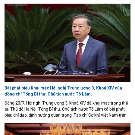
dữ liệu, mạng 5G/6G và Internet vạn vật (IoT), Việt Nam đang đẩy
mạnh hợp tác quốc tế nhằm tham gia sâu hơn vào chuỗi giá trị
toàn cầu. Diễn đàn Hợp tác Việt Nam - Singapore về công nghiệp
bán dẫn năm 2026, diễn ra sáng 21/7 tại TP. Hồ Chí Minh, là một
trong những hoạt động nổi bật nhằm thúc đẩy mục tiêu đó.
Bài phát biểu Khai mạc Hội nghị Trung ương 3, Khoá XIV của
đồng chí Tổng Bí thư, Chủ tịch nước Tô Lâm.
Sáng 20/7, Hội nghị Trung ương 3, khoá XIV đã khai mạc trọng thể
tại Thủ đô Hà Nội. Tổng Bí thư, Chủ tịch nước Tô Lâm có bài phát
biểu chỉ đạo, định hướng quan trọng. Tạp chí Cơ khí Việt Nam trân
trọng giới thiệu toàn văn phát biểu của đồng chí Tổng Bí thư, Chủ
tịch nước.