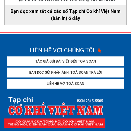
Bạn đọc xem tất cả các số Tạp chí Cơ khí Việt Nam
(bản in) ở đây
LIÊN HỆ VỚI CHÚNG TÔI
TÁC GIẢ GỬI BÀI VIẾT ĐẾN TOÀ SOẠN
BẠN ĐỌC GỬI PHẢN ÁNH, TOÀ SOẠN TRẢ LỜI
LIÊN HỆ VỚI TOÀ SOẠN