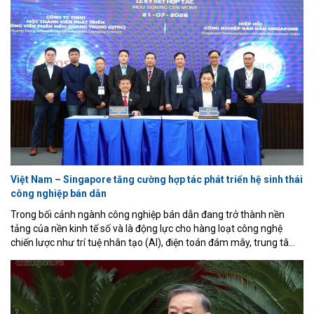
Việt Nam – Singapore tăng cường hợp tác phát triển hệ sinh thái
công nghiệp bán dẫn
Trong bối cảnh ngành công nghiệp bán dẫn đang trở thành nền
tảng của nền kinh tế số và là động lực cho hàng loạt công nghệ
chiến lược như trí tuệ nhân tạo (AI), điện toán đám mây, trung tâm
dữ liệu, mạng 5G/6G và Internet vạn vật (IoT), Việt Nam đang đẩy
mạnh hợp tác quốc tế nhằm tham gia sâu hơn vào chuỗi giá trị
toàn cầu. Diễn đàn Hợp tác Việt Nam - Singapore về công nghiệp
bán dẫn năm 2026, diễn ra sáng 21/7 tại TP. Hồ Chí Minh, là một
trong những hoạt động nổi bật nhằm thúc đẩy mục tiêu đó.