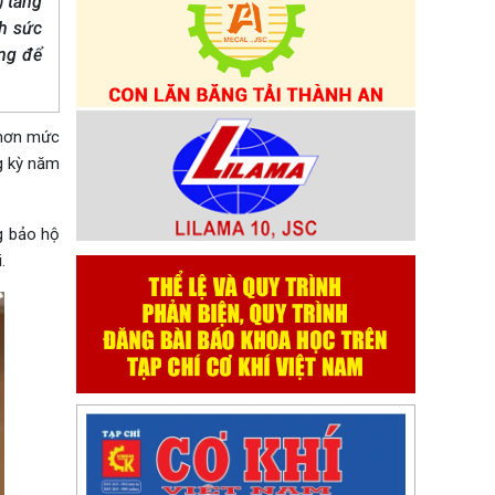
) tăng
nh sức
ọng để
o hơn mức
g kỳ năm
ng bảo hộ
.