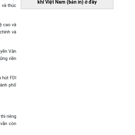
khí Việt Nam (bản in) ở đây
 và thúc
ệ cao và
 chính và
uyễn Văn
hững nền
 hút FDI
thành phố
hì riêng
 vẫn còn