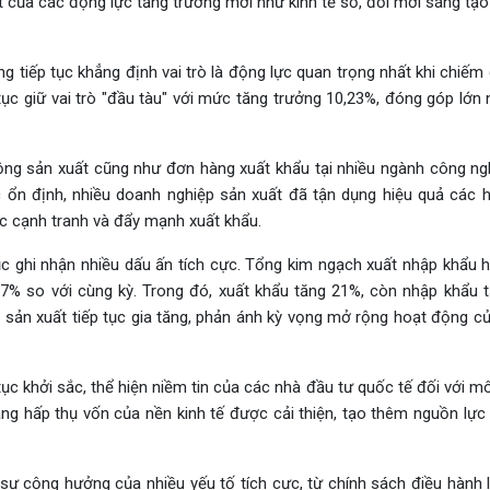
 của các động lực tăng trưởng mới như kinh tế số, đổi mới sáng tạo
g tiếp tục khẳng định vai trò là động lực quan trọng nhất khi chiế
tục giữ vai trò "đầu tàu" với mức tăng trưởng 10,23%, đóng góp lớn
ng sản xuất cũng như đơn hàng xuất khẩu tại nhiều ngành công ng
 ổn định, nhiều doanh nghiệp sản xuất đã tận dụng hiệu quả các h
ực cạnh tranh và đẩy mạnh xuất khẩu.
ục ghi nhận nhiều dấu ấn tích cực. Tổng kim ngạch xuất nhập khẩu 
% so với cùng kỳ. Trong đó, xuất khẩu tăng 21%, còn nhập khẩu t
 sản xuất tiếp tục gia tăng, phản ánh kỳ vọng mở rộng hoạt động c
tục khởi sắc, thể hiện niềm tin của các nhà đầu tư quốc tế đối với m
ăng hấp thụ vốn của nền kinh tế được cải thiện, tạo thêm nguồn lực
sự cộng hưởng của nhiều yếu tố tích cực, từ chính sách điều hành l