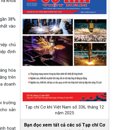
 và khoa
m gần 38%
 nhất vào
hiệp chủ
iệp định
hàng hóa
ăng trên
ủa doanh
ôi trường
Tạp chí Cơ khí Việt Nam số 336, tháng 12
 cho sản
năm 2025
Bạn đọc xem tất cả các số Tạp chí Cơ
inh hoạt