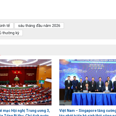
kinh tế
sáu tháng đầu năm 2026
ủ thường kỳ
bế mạc Hội nghị Trung ương 3,
Việt Nam – Singapore tăng cườn
ủa Tổng Bí thư, Chủ tịch nước
tác phát triển hệ sinh thái công n