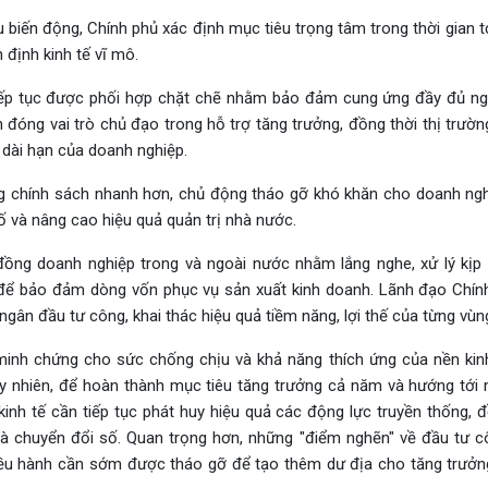
u biến động, Chính phủ xác định mục tiêu trọng tâm trong thời gian tớ
 định kinh tế vĩ mô.
 tiếp tục được phối hợp chặt chẽ nhằm bảo đảm cung ứng đầy đủ n
ẫn đóng vai trò chủ đạo trong hỗ trợ tăng trưởng, đồng thời thị trườ
 dài hạn của doanh nghiệp.
g chính sách nhanh hơn, chủ động tháo gỡ khó khăn cho doanh ngh
ố và nâng cao hiệu quả quản trị nhà nước.
ồng doanh nghiệp trong và ngoài nước nhằm lắng nghe, xử lý kịp 
 để bảo đảm dòng vốn phục vụ sản xuất kinh doanh. Lãnh đạo Chín
ngân đầu tư công, khai thác hiệu quả tiềm năng, lợi thế của từng vùn
inh chứng cho sức chống chịu và khả năng thích ứng của nền kinh
 nhiên, để hoàn thành mục tiêu tăng trưởng cả năm và hướng tới 
inh tế cần tiếp tục phát huy hiệu quả các động lực truyền thống, đ
à chuyển đổi số. Quan trọng hơn, những "điểm nghẽn" về đầu tư c
điều hành cần sớm được tháo gỡ để tạo thêm dư địa cho tăng trưởn