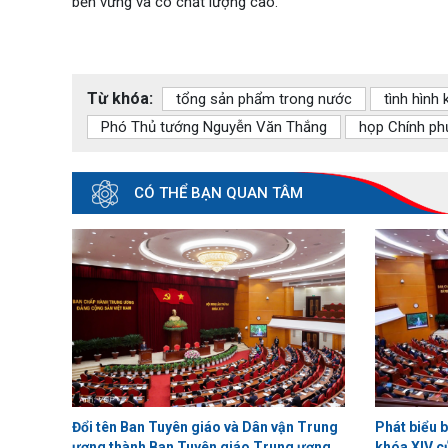
bền vững và có chất lượng cao.
Từ khóa:
tổng sản phẩm trong nước
tình hình 
Phó Thủ tướng Nguyễn Văn Thắng
họp Chính ph
CÓ THỂ BẠN QUAN TÂM
Đổi tên Ban Tuyên giáo và Dân vận Trung
Phát biểu 
ương thành Ban Tuyên giáo Trung ương
khóa XIV c