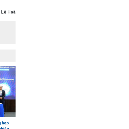
Lê Hoà
g hợp
ghiệp