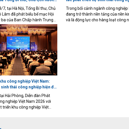
bán dẫn
/7, tại Hà Nội, Tổng Bí thư, Chủ
Trong bối cảnh ngành công nghiệp
ô Lâm đã phát biểu bế mạc Hội
đang trở thành nền tảng của nền ki
ứ ba của Ban Chấp hành Trung
và là động lực cho hàng loạt công 
hóa XIV. Tạp chí Cơ khí Việt
chiến lược như trí tuệ nhân tạo (AI),
ọng giới thiệu toàn văn bài phát
toán đám mây, trung tâm dữ liệu,
 của Tổng Bí thư, Chủ tịch nước
5G/6G và Internet vạn vật (IoT), Vi
đang đẩy mạnh hợp tác quốc tế n
tham gia sâu hơn vào chuỗi giá trị 
Diễn đàn Hợp tác Việt Nam - Singa
công nghiệp bán dẫn năm 2026, diễ
sáng 21/7 tại TP. Hồ Chí Minh, là m
những hoạt động nổi bật nhằm thú
mục tiêu đó.
 khu công nghiệp Việt Nam:
 sinh thái công nghiệp hiện đại
êu tăng trưởng hai con số
tại Hải Phòng, Diễn đàn Phát
ông nghiệp Việt Nam 2026 với
t triển khu công nghiệp Việt
i mục tiêu tăng trưởng công
 gia" đã thu hút khoảng 800 đại
h đạo các bộ, ngành, địa phương,