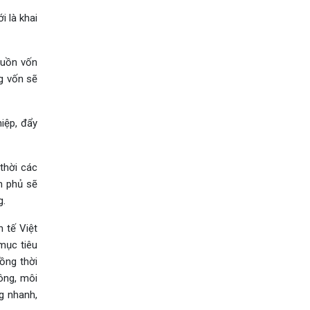
i là khai
guồn vốn
ng vốn sẽ
iệp, đẩy
thời các
h phủ sẽ
g.
 tế Việt
mục tiêu
ồng thời
ông, môi
g nhanh,