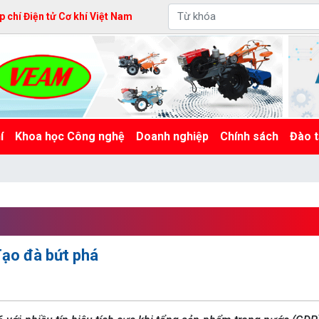
 chí Điện tử Cơ khí Việt Nam
í
Khoa học Công nghệ
Doanh nghiệp
Chính sách
Đào t
Tạo đà bứt phá