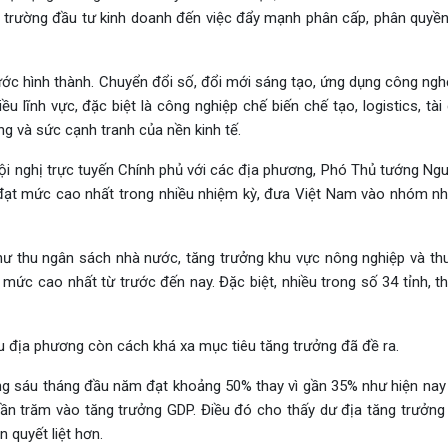
ôi trường đầu tư kinh doanh đến việc đẩy mạnh phân cấp, phân quyền
ước hình thành. Chuyển đổi số, đổi mới sáng tạo, ứng dụng công ngh
u lĩnh vực, đặc biệt là công nghiệp chế biến chế tạo, logistics, tài
g và sức cạnh tranh của nền kinh tế.
Hội nghị trực tuyến Chính phủ với các địa phương, Phó Thủ tướng Ng
 đạt mức cao nhất trong nhiều nhiệm kỳ, đưa Việt Nam vào nhóm n
như thu ngân sách nhà nước, tăng trưởng khu vực nông nghiệp và thu
 mức cao nhất từ trước đến nay. Đặc biệt, nhiều trong số 34 tỉnh, 
ều địa phương còn cách khá xa mục tiêu tăng trưởng đã đề ra.
ng sáu tháng đầu năm đạt khoảng 50% thay vì gần 35% như hiện nay t
n trăm vào tăng trưởng GDP. Điều đó cho thấy dư địa tăng trưởng
 quyết liệt hơn.