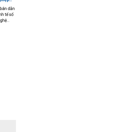
 bán dẫn
nh tế số
nghệ
 điện
 mạng
ệt Nam
hằm
toàn cầu.
pore về
n ra
ột trong
c đẩy