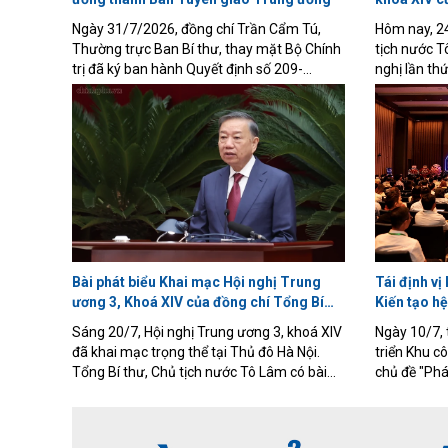
Tô Lâm
Ngày 31/7/2026, đồng chí Trần Cẩm Tú,
Hôm nay, 24
Thường trực Ban Bí thư, thay mặt Bộ Chính
tịch nước T
trị đã ký ban hành Quyết định số 209-
nghị lần th
QĐ/TW về việc đổi tên Ban Tuyên giáo và
ương Đảng k
Dân vận Trung ương thành Ban Tuyên giáo
Nam trân tr
Trung ương.
biểu bế mạc
Tô Lâm.
Bài phát biểu Khai mạc Hội nghị Trung
Tái định vị
ương 3, Khoá XIV của đồng chí Tổng Bí
Kiến tạo hệ
thư, Chủ tịch nước Tô Lâm.
cho mục ti
Sáng 20/7, Hội nghị Trung ương 3, khoá XIV
Ngày 10/7, 
đã khai mạc trọng thể tại Thủ đô Hà Nội.
triển Khu c
Tổng Bí thư, Chủ tịch nước Tô Lâm có bài
chủ đề "Phá
phát biểu chỉ đạo, định hướng quan trọng.
Nam gắn vớ
Tạp chí Cơ khí Việt Nam trân trọng giới thiệu
nghiệp quốc
toàn văn phát biểu của đồng chí Tổng Bí
biểu là lãn