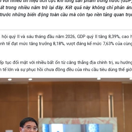
 với nhiều tín hiệu tích cực khi tổng sản phẩm trong nước (GDP
t trong nhiều năm trở lại đây. Kết quả này không chỉ phản á
 trước những biến động toàn cầu mà còn tạo nền tảng quan tr
xã hội quý II và sáu tháng đầu năm 2026, GDP quý II tăng 8,39%, ca
kinh tế đạt mức tăng trưởng 8,18%, vượt đáng kể mức 7,63% của cùn
iếp tục đối mặt với nhiều bất ổn từ căng thẳng địa chính trị, xu hướ
h tế lớn và sự phục hồi chưa đồng đều của nhu cầu tiêu dùng thế giới