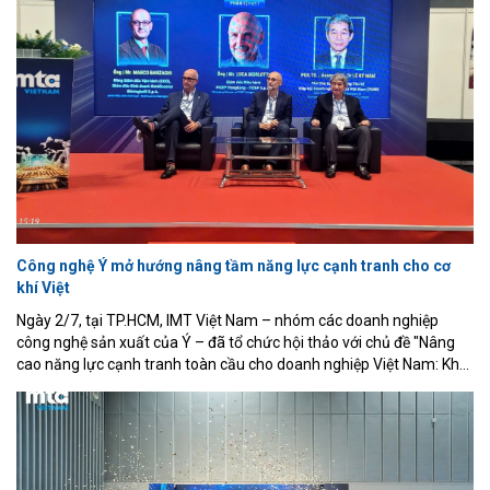
lãm quốc tế về Điều khiển và Tự động hóa lần thứ 8 (VCCA 2026),
khai mạc sáng 16/7 tại Trường Đại học Quy Nhơn, tỉnh Gia Lai.
Công nghệ Ý mở hướng nâng tầm năng lực cạnh tranh cho cơ
khí Việt
Ngày 2/7, tại TP.HCM, IMT Việt Nam – nhóm các doanh nghiệp
công nghệ sản xuất của Ý – đã tổ chức hội thảo với chủ đề "Nâng
cao năng lực cạnh tranh toàn cầu cho doanh nghiệp Việt Nam: Khai
phá lợi thế về độ chính xác thông qua công nghệ sản xuất của Ý".
Sự kiện nằm trong khuôn khổ Triển lãm Quốc tế lần thứ 22 về Cơ
khí chính xác, Máy công cụ và Gia công kim loại (MTA Vietnam
2026), diễn ra tại Trung tâm Hội chợ và Triển lãm Sài Gòn (SECC).