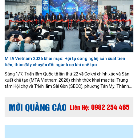
MTA Vietnam 2026 khai mạc: Hội tụ công nghệ sản xuất tiên
tiến, thúc đẩy chuyển đổi ngành cơ khí chế tạo
Sáng 1/7, Triển lãm Quốc tế lần thứ 22 về Cơ khí chính xác và Sản
xuất chế tạo (MTA Vietnam 2026) chính thức khai mạc tại Trung
tâm Hội chợ và Triển lãm Sài Gòn (SECC), phường Tân Mỹ, Thành
phố Hồ Chí Minh. Sự kiện do Công ty Informa Markets Việt Nam tổ
chức, trở thành điểm hẹn quan trọng của cộng đồng doanh nghiệp
cơ khí, chế tạo và công nghiệp hỗ trợ trong bối cảnh sản xuất thông
minh đang phát triển mạnh mẽ.