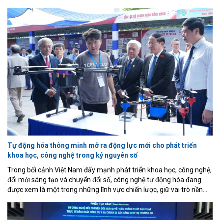
tỉnh Lâm Đồng. Đây không chỉ là cột mốc quan trọng của doanh
nghiệp mà còn đánh dấu bước ngoặt của ngành công nghiệp luyện
kim Việt Nam khi lần đầu tiên làm chủ công nghệ điện phân nhôm
hiện đại, hoàn thiện chuỗi giá trị từ khai thác bauxite, sản xuất
alumin đến luyện nhôm kim loại.
Tự động hóa thông minh mở ra động lực mới cho phát triển
khoa học, công nghệ trong kỷ nguyên số
Trong bối cảnh Việt Nam đẩy mạnh phát triển khoa học, công nghệ,
đổi mới sáng tạo và chuyển đổi số, công nghệ tự động hóa đang
được xem là một trong những lĩnh vực chiến lược, giữ vai trò nền
tảng đối với quá trình hiện đại hóa nền kinh tế và nâng cao năng lực
cạnh tranh quốc gia. Đây là nhận định được các chuyên gia, nhà
quản lý và nhà khoa học nhấn mạnh tại Hội nghị Khoa học và Triển