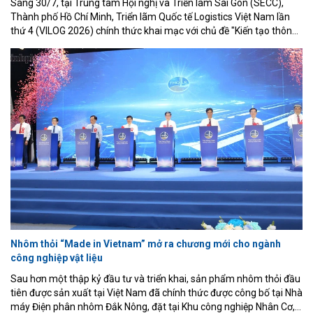
Sáng 30/7, tại Trung tâm Hội nghị và Triển lãm Sài Gòn (SECC),
Thành phố Hồ Chí Minh, Triển lãm Quốc tế Logistics Việt Nam lần
thứ 4 (VILOG 2026) chính thức khai mạc với chủ đề "Kiến tạo thông
minh và bền vững". Sự kiện quy tụ 450 doanh nghiệp đến từ 22
quốc gia và vùng lãnh thổ cùng hơn 550 gian hàng, tiếp tục khẳng
định vai trò là một trong những diễn đàn kết nối quan trọng nhất
của ngành logistics Việt Nam.
Nhôm thỏi “Made in Vietnam” mở ra chương mới cho ngành
công nghiệp vật liệu
Sau hơn một thập kỷ đầu tư và triển khai, sản phẩm nhôm thỏi đầu
tiên được sản xuất tại Việt Nam đã chính thức được công bố tại Nhà
máy Điện phân nhôm Đắk Nông, đặt tại Khu công nghiệp Nhân Cơ,