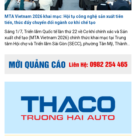
MTA Vietnam 2026 khai mạc: Hội tụ công nghệ sản xuất tiên
tiến, thúc đẩy chuyển đổi ngành cơ khí chế tạo
Sáng 1/7, Triển lãm Quốc tế lần thứ 22 về Cơ khí chính xác và Sản
xuất chế tạo (MTA Vietnam 2026) chính thức khai mạc tại Trung
tâm Hội chợ và Triển lãm Sài Gòn (SECC), phường Tân Mỹ, Thành
phố Hồ Chí Minh. Sự kiện do Công ty Informa Markets Việt Nam tổ
chức, trở thành điểm hẹn quan trọng của cộng đồng doanh nghiệp
cơ khí, chế tạo và công nghiệp hỗ trợ trong bối cảnh sản xuất thông
minh đang phát triển mạnh mẽ.