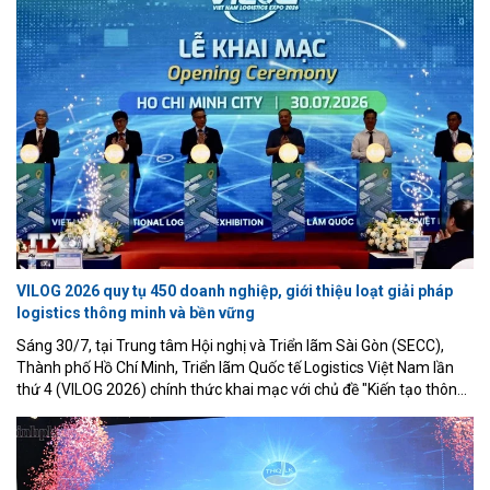
VILOG 2026 quy tụ 450 doanh nghiệp, giới thiệu loạt giải pháp
logistics thông minh và bền vững
Sáng 30/7, tại Trung tâm Hội nghị và Triển lãm Sài Gòn (SECC),
Thành phố Hồ Chí Minh, Triển lãm Quốc tế Logistics Việt Nam lần
thứ 4 (VILOG 2026) chính thức khai mạc với chủ đề "Kiến tạo thông
minh và bền vững". Sự kiện quy tụ 450 doanh nghiệp đến từ 22
quốc gia và vùng lãnh thổ cùng hơn 550 gian hàng, tiếp tục khẳng
định vai trò là một trong những diễn đàn kết nối quan trọng nhất
của ngành logistics Việt Nam.