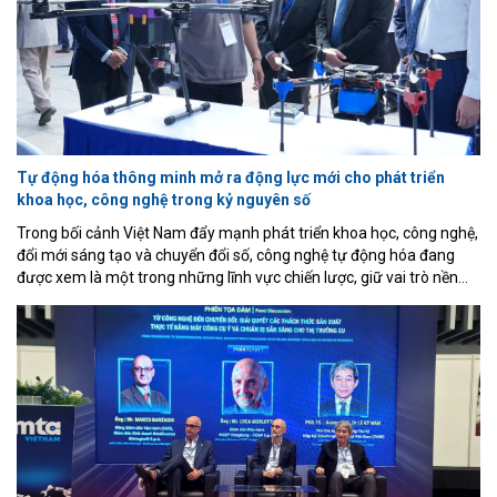
Tự động hóa thông minh mở ra động lực mới cho phát triển
khoa học, công nghệ trong kỷ nguyên số
Trong bối cảnh Việt Nam đẩy mạnh phát triển khoa học, công nghệ,
đổi mới sáng tạo và chuyển đổi số, công nghệ tự động hóa đang
được xem là một trong những lĩnh vực chiến lược, giữ vai trò nền
tảng đối với quá trình hiện đại hóa nền kinh tế và nâng cao năng lực
cạnh tranh quốc gia. Đây là nhận định được các chuyên gia, nhà
quản lý và nhà khoa học nhấn mạnh tại Hội nghị Khoa học và Triển
lãm quốc tế về Điều khiển và Tự động hóa lần thứ 8 (VCCA 2026),
khai mạc sáng 16/7 tại Trường Đại học Quy Nhơn, tỉnh Gia Lai.