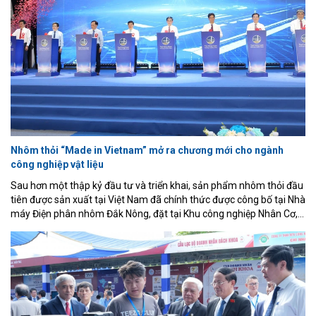
Nhôm thỏi “Made in Vietnam” mở ra chương mới cho ngành
công nghiệp vật liệu
Sau hơn một thập kỷ đầu tư và triển khai, sản phẩm nhôm thỏi đầu
tiên được sản xuất tại Việt Nam đã chính thức được công bố tại Nhà
máy Điện phân nhôm Đắk Nông, đặt tại Khu công nghiệp Nhân Cơ,
tỉnh Lâm Đồng. Đây không chỉ là cột mốc quan trọng của doanh
nghiệp mà còn đánh dấu bước ngoặt của ngành công nghiệp luyện
kim Việt Nam khi lần đầu tiên làm chủ công nghệ điện phân nhôm
hiện đại, hoàn thiện chuỗi giá trị từ khai thác bauxite, sản xuất
alumin đến luyện nhôm kim loại.