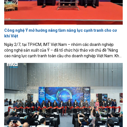
Công nghệ Ý mở hướng nâng tầm năng lực cạnh tranh cho cơ
khí Việt
Ngày 2/7, tại TP.HCM, IMT Việt Nam – nhóm các doanh nghiệp
công nghệ sản xuất của Ý – đã tổ chức hội thảo với chủ đề "Nâng
cao năng lực cạnh tranh toàn cầu cho doanh nghiệp Việt Nam: Khai
phá lợi thế về độ chính xác thông qua công nghệ sản xuất của Ý".
Sự kiện nằm trong khuôn khổ Triển lãm Quốc tế lần thứ 22 về Cơ
khí chính xác, Máy công cụ và Gia công kim loại (MTA Vietnam
2026), diễn ra tại Trung tâm Hội chợ và Triển lãm Sài Gòn (SECC).