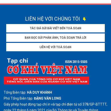
LIÊN HỆ VỚI CHÚNG TÔI
TÁC GIẢ GỬI BÀI VIẾT ĐẾN TOÀ SOẠN
BẠN ĐỌC GỬI PHẢN ÁNH, TOÀ SOẠN TRẢ LỜI
LIÊN HỆ VỚI TOÀ SOẠN
Tổng Biên tập:
HÀ DUY KHÁNH
Phó Tổng Biên tập:
ĐẶNG VĂN LONG
Giấy phép hoạt động tạp chí in và tạp chí điện tử số 378/GP-BTTTT,
ngày 22 tháng 6 năm 2021 của Bộ Thông tin và Truyền thông.